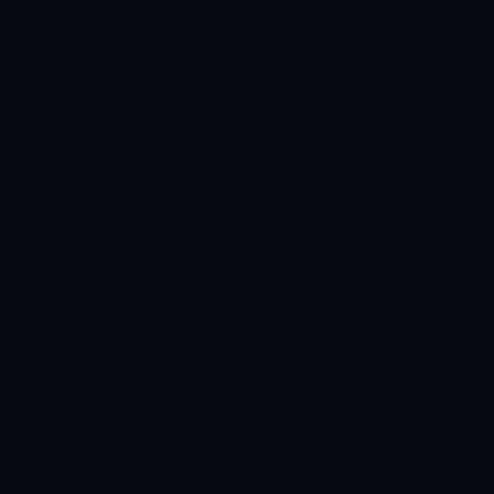
验，也是对传统豪门的一次次提醒——在这个时代，仅靠砸
钱已经无法确保地位，真正能决定名次的，是对足球本身理
解的深度与执行的决心。
Copyright 2024
bat·365(中文)官方网站-登录入口
All Rights by
beat365