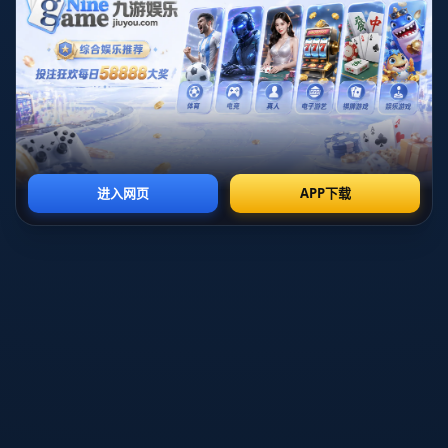
在阵型安排上，埃梅里并未固守单一体系，而是让球队在4-2-
3-1与4-4-2之间灵活切换：面对强队时，中场站位更为紧凑，
优先保证防线前的屏障；对阵弱旅或防线较为松散的队伍
时，前腰和边锋位置的自由度大幅提升，通过连续短传和肋
部渗透撕裂防线。他格外重视从后场开始有序出球，门将与