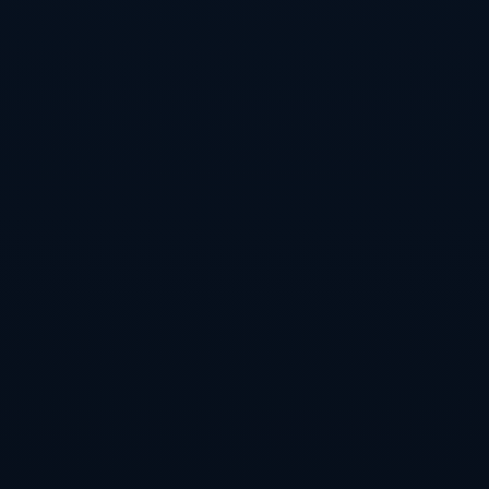
的较量中，积分榜上的名次变化显得格外具象：稳扎稳打的
黑马，暂时压过了星光熠熠却并未完全成型的豪门。
这波6连胜，不只是一串冷冰冰的数据，更显现出球队精神层
面的成长。在面对几场关键战时，媒体一度质疑他们能否扛
住压力，是否会在真正的硬仗面前露出“中游队底色”。从中前
场的逼抢强度，到替补席上球员上场后的投入程度，这支球
队用一次次的高强度奔跑与勇于对抗的态度，给出了最直接
的回应。特别是在几场比分胶着、局面僵持的比赛中，他们
没有急躁地大幅调整阵型，而是坚定执行教练团队的部署，
最终在关键时刻抓住对手的短暂松懈，打入制胜进球。这种
耐心与执行力，往往是区分“黑马昙花一现”与“真正强队雏形”
的分水岭。