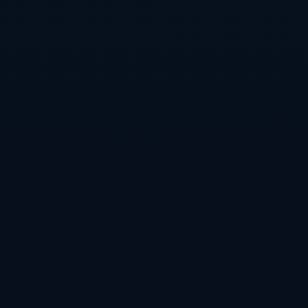
要真正成为一支争冠球队的“核心引擎”，弗拉格仍然需要时间
与磨砺。他在高强度对抗下的稳定性、在季后赛级别防守面
前的调整能力，以及在连续背靠背和长时间客场之旅中维持
状态的能力，都还需要进一步检验。他在外线投射的稳定性
仍有提升空间，一旦他在三分线外形成足够威胁，对手的防
守选择将更加艰难，他在持球与无球之间切换的价值也会被