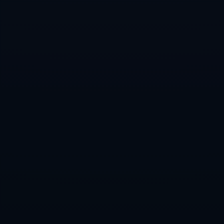
Copyright 2024
bat·365(中文)官方网站-登录入口
All Rights by
beat365