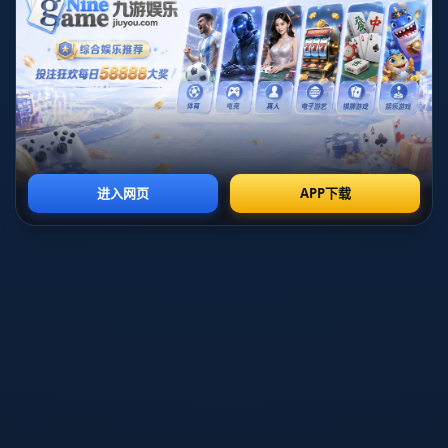
防守端同样凸显了他作为“核心”的另一面。独行侠过去几个赛
季在防守上的不稳定，是限制球队上限的重要原因之一，特
别是在锋线点缺乏具备换防能力和协防统筹能力的球员，如