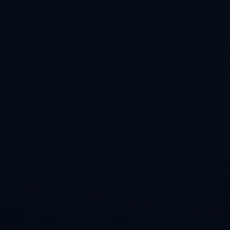
“那时候我在想，反
整，以11:5将比
轻轻碰了碰球台——
决胜局开局不利，2
什么，只是低着头快
续进攻，抓住机会一