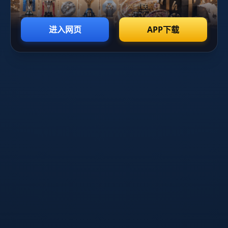
那次意外撕裂，林晓或许会是另一种走向。她从6岁开始练球，
球的料。”但命运的转折出现在两年前的一次冬训中。为了增加上
痛，随后再也抬不起手臂。那是她第一次真正感到，原来球台之外
对一个以左手为“生命线”的乒乓球少年而言，这个消息几乎等同
日日与冰敷、理疗、弹力带为伴，她曾无数次在病床上看着电视
面也要谨慎。”很多人劝她，“退一步，考个大学，当体教老师也
休养第三个月，她做了一个决定：试着用右手重新学会打球。
头。一个纯左手持拍的运动员，要在十几岁的年龄重新改造动作
会不断“捣乱”。刚开始用右手练球时，她连最基础的发球都磕磕
往左脚压，导致整个动作变形。训练馆安静的时候，能听见她一遍
的一层茧，那都是强行适应新握拍方式留下的痕迹。
放弃她。他干脆用一整面挡板封住左侧球台，只从右半台给她喂球
到一路推进到转腰、衔接再到多球训练，林晓像一名“小学员”一
右臂酸得像被灌了铅一样”，她在训练日志本上写道，“但我不想就