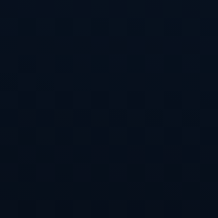
职业联赛中崭露头角
新闻中心
战全胜，只丢一局；
下连扳三局，将比分
联系方式
决赛是她首次与“全
防守。首局11:4、
了节奏，刻意延长每
局。第四局，在双方