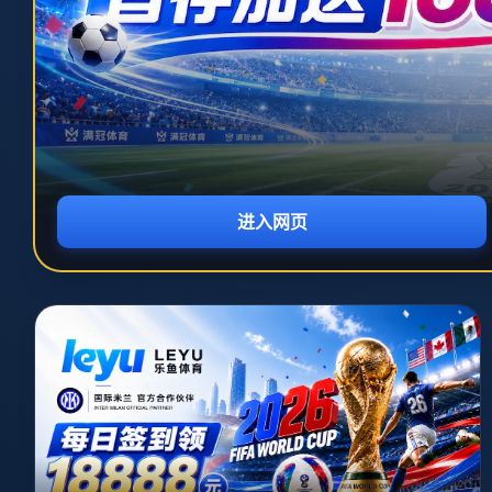
比赛结束的那一刻，记
紧紧握着球拍，左手
她，在她耳边轻声说