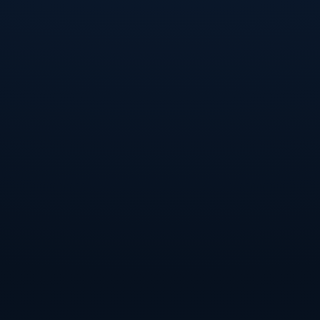
赛上，她以一手“生涩”的右手打法闯进四强，凭借顽强的防守和
“怪”——右手持拍却偶尔会利用尚未完全恢复的左手做一些微小
右手选手不同。这种“非典型”技术路线，某种程度上成了她在更高
，她却并不是被重点关注的对象。赛前签表公布时，她的名字被