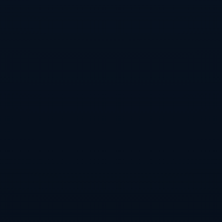
品。
交通提速同样让户外运动和冰雪运动在更大范围内被“解锁”。
一季度高速公路数据中，自驾短途游仍然是主流，滑雪场、
山地公园、骑行绿道等体育休闲空间，成为车流背后新的目
的地。华北多家滑雪场公布的统计显示，本雪季来自周边相
邻省市的自驾客源比例持续提升，高速路网为“夜出晨归”“一
雪一宿”的周末滑雪模式提供了基础。南方多省的山地自行车
越野赛与户外越野跑活动，也在不断“追赶交通节点”——赛道
起点被安排在高铁小站附近，参赛者拖着行李箱下车，步行
就能进入赛场。在一季度交通数据的支撑下，体育与旅游的
联动，正以更密集的节奏发生。
交通基础设施的密集投运，还为职业体育注入了新的商业想
象力。随着城际列车、高铁站与城市商业综合体的一体化布
局，体育IP开始在交通枢纽“安营扎寨”：联赛主题展、冠军奖