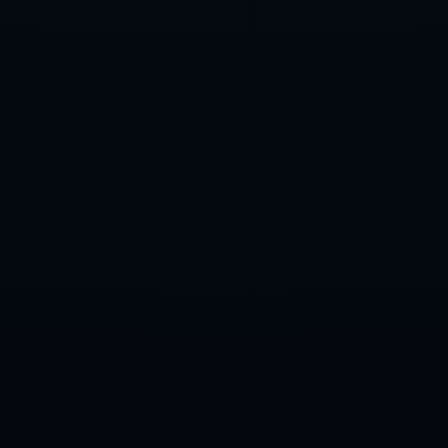
Copyright 2024
bat·365(中文)官方网站-登录入口
All Rights by
beat365