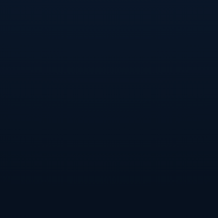
日往返”的参赛体验，使得路跑爱好者的报名半径被大幅拉
长，赛事运营方统计发现，来自百公里以外城市的选手比例
明显攀升，交通网越密，运动人口的流动性越强。
对青少年体育来说，便捷交通带来的是更真实的“全国水平”。
以往，许多县市级青少年队伍一年能出省比赛的次数屈指可
数，路途耗时、成本开支是摆在眼前的硬门槛。一季度铁
路、公路客流量的增长，背后是一张价格更可控、时间更确
定的出行选项表。多地体育局今年上半年拟定的青少年联赛
与集训计划显示，跨市、跨省之间的小型邀请赛显著增加，
尤其是足球、篮球、乒乓球等项目已经开始通过区域高铁通
道，实现周末“主客场式”的青少年联赛模式。对于12、13岁
的少年球员来说，他们在成长期就可以频繁面对不同风格的
对手，而“高铁两小时直达”的线路，让这些体验不再是奢侈