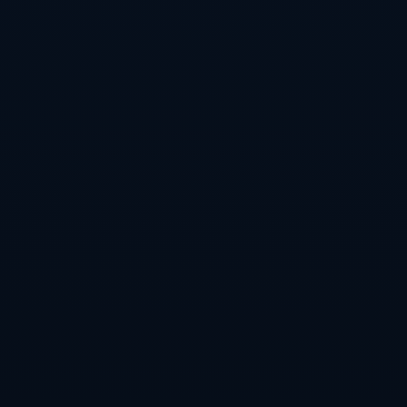
杯巡展、球星见面会被安排在高铁站进出站大厅附近，以往
“在路上被迫空窗”的时间，如今变成体育品牌与球迷深度互动
的黄金时段。一季度多家职业俱乐部与铁路、民航企业达成
合作，球队标志和队服元素频频亮相于列车车厢与候车大
厅，“城市与球队共飞驰”的传播画面，在现实中不断上演。交
通不再只是把观众送到体育场的工具，它也开始扮演“体育内
容分发平台”的角色。
与此交通网络的优化也在改变运动员个人职业路径的选择。
一季度机场客运量的回升，使得职业联赛转会与试训更加高
效，尤其是篮球、排球等项目中，中小俱乐部所在地不再因
为航班不便而失去吸引力。对于很多正在成长的运动员而
言，如果一座城市可以在当天完成“上午训练、下午飞抵新队
试训”的行程，那么决定去哪里追梦时，“地理偏远”的顾虑就
会被大大削弱。交通的提速，实质上是在重新定义资源的可