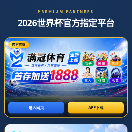
提速前行！一季度交通数据展现新动能
2026-07-07T18:28:13+08:00
随着一季度全国交通数据陆续公布，一幅“高速中国”的动态画
卷正在体育赛场上被具象化——铁路运行里程刷新纪录，高
速公路车流量节节攀升，民航客运量大幅回暖，这些冰冷的
数字，却在悄然改写着中国体育版图的温度与速度：更多城
市被拉进“同城观赛圈”，更多赛事得以大胆下沉到三四线城
市，更多青少年运动员可以在更短时间里奔赴更高水平的赛
场。在“提速前行”的大背景下，一季度的交通数据，正在成为
中国体育新动能的现实注脚。
最直观的变化发生在赛程表上。过去，一个跨省客场之旅动
辄十几小时的大巴车，如今正被高铁车次一一替代。中超联