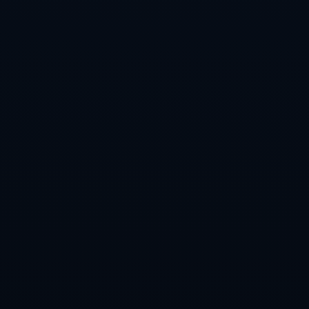
作办赛和资源共享等方式加以应对。鼓励社会资本进入体育
基层服务领域，推动公共体育设施运营专业化，也有望在一
定程度上缓解区域不平衡。
从开年态势来看，体育产业在2025年就业大局中的作用愈发
凸显。一方面，体育紧密连接消费升级与健康需求，本身就
是吸纳青年劳动力、引导灵活就业的重要阵地；通过强化招
聘力度、搭建多元化就业平台、完善培训认证体系、推动体
教医养深度融合，体育行业在稳住存量岗位的基础上，持续
释放增量空间。从赛场到校园，从医院到社区，从线下场馆
到数字平台，一张覆盖全国的体育就业网络正在加速织密。
可以预期，随着后续更多政策落地和重大赛事带动，体育将
以其独特的产业韧性和社会功能，成为2025年中国就业形势
中一道生机勃勃的风景线，为高质量发展注入更多“体育动
能”。