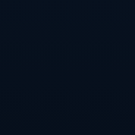
入“适老运动教练”，设计安全、科学的老年运动课程；部分中
小学则在“双减”背景下增加体育社团、校队数量，聘请专业教
练长期驻校。体育不再只是赛场上的胜负，而成为全民健康
管理的一部分，相应岗位既具社会价值，也具就业韧性，正
在成为2025年稳岗扩岗中的“硬支撑”。
为配合体育产业扩岗增效，培训体系与职业认证体系正在加
速完善。新年伊始，多项与体育相关的国家职业技能标准陆
续发布或修订，社会体育指导员、健身教练、运动康复师等
证书更趋细分和专业化。一些地方探索“先上岗、再考证”的弹
性机制，让符合基本要求的从业者在岗实践的同时接受系统
培训，既缓解企业用工紧张，又为从业者提供升级通道。体
育行业的线上培训平台迅速发展，裁判规则更新、赛事组织
技巧、体育营销实战、青训理念等课程在线上线下同步推
送，为处在不同城市、不同层级的体育人才提供均衡学习机