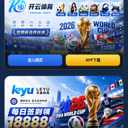
进入2025年，各地体育系统的人才招聘节奏明显加快。春节
前后，多个省市体育局联合人社部门推出“体育就业专场招聘
月”，专门面向体育院校毕业生、社会体育爱好者以及退役运
动员开放岗位：既有传统的教练员、体能师、裁判员，也有
适应新业态的赛事运营经理、体育数据分析师、体育康复
师、运动健康管理师等新职业。部分城市还将体育招聘纳入
“新质生产力”重点产业清单，对符合条件的体育企业给予社保
补贴、岗位补贴和培训补贴，鼓励其扩大用工规模，形成政
策合力稳岗扩岗。与往年相比，招聘公告中出现频率最高的
词汇，不再只是“竞技”“成绩”，而是“服务”“运营”“体验”，反映
出体育产业就业结构正在从“单一竞技导向”向“综合服务导向”
转型。
职业体育是观察体育就业热度的一个窗口。新赛季中超、中
篮、排超等职业联赛在开年集结时，俱乐部的招聘名单明显