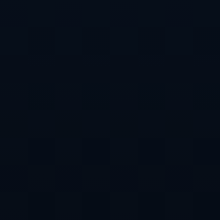
体育领域的稳岗扩岗也面临一些现实挑战。部分地区体育产
业发展不均衡，东部沿海一线与中西部县域之间，在就业岗
位数量、薪酬水平、发展空间上存在差距；部分传统项目在
市场化转型过程中，尚未形成成熟的盈利模式，对年轻人才
的吸引力仍不足；个别培训机构存在用工不规范、缺乏社保
保障的问题，对行业形象和从业者信心带来影响。对此，相
关部门正在通过完善劳动监察、加强行业监管、推动区域合