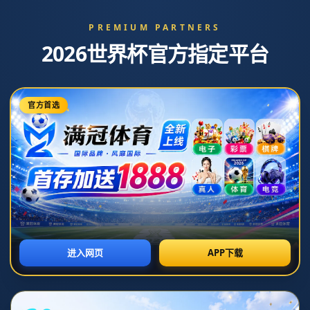
切尔西迎战埃弗顿：第16轮较量
2026-07-07T18:28:13+08:00
英超联赛第16轮一场备受关注的较量即将在斯坦福桥上演，
切尔西坐镇主场迎战来访的埃弗顿。这不仅是一场积分榜上
的直接对话，更是两支传统劲旅在动荡赛季中的一次关键自
我检验。蓝军在经历伤病、磨合与起伏后，急需用一场胜利
稳定军心、紧咬欧战区，而埃弗顿则在扣分阴影与保级压力
之下，通过顽强防守和高效反击一步步寻求“逆风翻盘”。不同
目标、不同处境，却共同期待通过这场对决扭转赛季走势。
切尔西方面，本赛季在新帅带领下完成了阵容的大换血，中
前场的年轻化趋势明显，但也伴随着稳定性不足的问题。联
赛前15轮，球队在面对传统强队时偶有惊艳发挥，能够在快