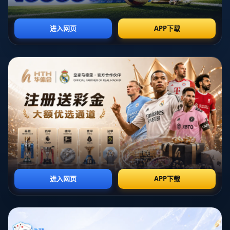
球，将大大减轻中后场的防守压力，避免陷入对手越守越
勇、自己越踢越急的局面。
防守端对切尔西而言同样是衡量这场比赛表现的重要标准。
联赛至今，蓝军在压上进攻时后防线身后空间暴露较多，一
旦丢球点出现在中后场衔接区域，很容易被对手快速打穿。
应对埃弗顿这种反击速度快、定位球威胁明显的对手，中卫
和后腰之间的保护将是关键。无论采用三中卫还是双中卫体
系，后腰的站位和拦截都需要更加果断，在对手拿球第一时
间进行压迫，限制其转身出球。边后卫在助攻时也必须权衡
风险，降低因前插过深而被埃弗顿打身后球的可能性。
相比之下，埃弗顿来到斯坦福桥的目标看似务实却同样充满
野心——至少拿分、力争惊喜。经历了扣分风波后，太妃糖
的每一场联赛都带着“保命”的意味，球队更注重整体防守的紧