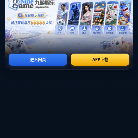
凑与执行的坚决。主帅在战术布置上一向崇尚硬度与纪律
性，球队场均对抗成功率和关键解围次数在联赛中名列前
茅，尤其擅长在客场通过坚韧防守消耗对方耐心，再利用前
场球员的冲击力打出高质量反击。面对切尔西这种控球占优
但有时终结效率不够理想的球队，埃弗顿有机会在顶住前段
压力后，通过一次反击或定位球改变比赛走向。
埃弗顿的中后场将承担极大压力。中卫组合在高球争顶和禁
区内防空方面一向表现出色，这将直接影响切尔西在传中、
角球和定位球进攻中的威胁程度。防线在面对切尔西频繁的
边路换位与内切时，必须保持足够的专注度和沟通，避免出
现被突然斜传身后或肋部穿插打乱站位的情况。中场拦截和
覆盖是太妃糖防守体系的另一道保险线，两名后腰不仅需要
不断横向扫荡，还要在拿球时做出简洁有效的出球选择，将
解围变成反击的起点，而不是再次把球权无谓交还给切尔