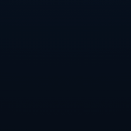
西。
进攻端，埃弗顿则寄望于锋线和边路球员在有限的机会中展
现足够效率。快速反击时，前锋的支点作用、护球能力以及
将球分边的判断都非常关键，一旦能在中圈附近完成成功做
球，边路球员便有机会凭借速度优势冲击切尔西的回追防
线。定位球也可能成为打破僵局的武器，埃弗顿在角球和任
意球战术中的既有套路一向直接有效，中卫与高大型前锋在
前点后点的跑位经常制造混乱。对于切尔西而言，如何在定
位球防守中保持专注、避免盯人失误，将直接影响比赛走
向。
从历史交锋来看，两队在英超时代多次碰撞，斯坦福桥也见
证过精彩对攻和僵持鏖战。总体战绩稍偏向切尔西，但埃弗
顿也并非“送分童子”，多次在不被看好的情况下抢到关键分