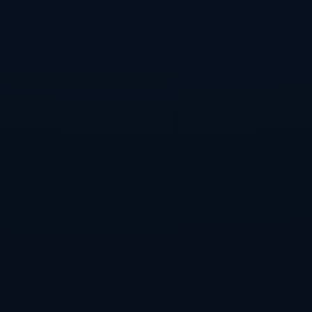
从俱乐部运营的视角看，“中甲二年级”也是对体系建设的一次
全面体检。南通支云必须回答一系列具体又务实的问题 青训
如何和一线队战术理念打通 主场文化如何在有限的赛程与疫
情限制下延续 商业开发怎样在成绩起伏中保持稳定 这些都被
浓缩在“酸甜苦辣”四字之后。一个典型的案例是对“本土标签”
的坚持与调整 南通这座城市的气质，决定了这支球队不可能
抛弃“勤勉”“务实”的底色，但在中甲二年级里，俱乐部也意识
到，单靠情怀无法支撑长线竞争，必须引入更专业的数据分
析 更前置的伤病预防，更科学的体能规划。当情怀遇上现
实，苦涩的决策往往是不可避免的，但正是这些决策，构成
了职业化的真正内核。