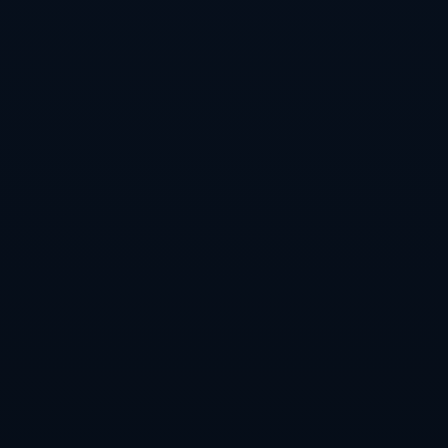
从长远看，2020中甲专刊 第十九期《南通支云中甲二年级的
酸甜苦辣》并不只是赛季总结，而更像是一个阶段性的自我
剖析文本。它提醒人们，成长从来不是一帆风顺的直线，而
是穿插着起伏的曲线。对于南通支云而言，“中甲二年级”意味
着在甜中警惕，在酸中反思，在苦中坚持，在辣中觉醒 这四
种味道交织在一起，才构成了一支职业球队真正的生命力。