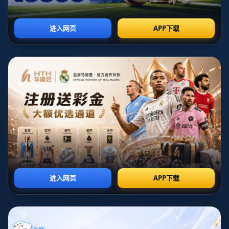
不住的喊叫，这种情绪本身就是一种甜味 ——它来自长期付
出后瞬间被兑现的回报。更重要的是，球队在技战术上的尝
试开始清晰 可控的传控 速度与对抗的平衡 更合理的轮换和压
迫 这些都让“南通支云风格”变得可以被具体描述，而不再只
是“拼”和“跑”。