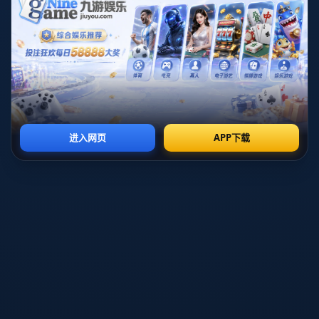
但只有甜而没有酸，这样的“二年级”注定是不真实的。酸来自
哪里 一方面来自外界的期待拉高。首年升入中甲，人们会体
谅“适应期”的存在；到了第二年，每一场失利都更容易被放
大，每一次失误都被视为“不够成熟”“不够职业”。酸也来自球
队内部 当你已经证明自己不是鱼腩，就必须承认自己还不是
强队。联赛节奏更紧密，对手更有准备，伤病和停赛更频
繁，这些都在客观上制造了“成绩起伏”的酸涩感。从心态层面
讲，中甲二年级是对耐心和定力的长期拷问 被对手研究透之
后，你是抱怨“被针对”，还是逼迫自己再向前进化一小步 这
是很多俱乐部在第二年都会遇到的十字路口。
“苦”则更多体现在看不见的地方。2020赛季受大环境影响，
赛会制 密集赛程 长时间封闭管理，这些词放在纸面上显得抽
象，可对南通支云的球员和教练组来说，则是扎扎实实的日
常。2020中甲专刊 第十九期在呈现“中甲二年级的酸甜苦辣”