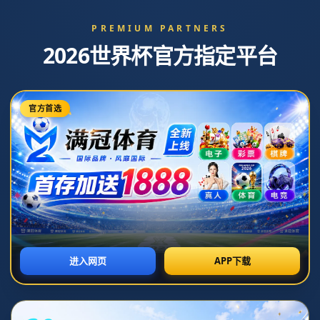
十六强齐聚赛区 2021中冠总决赛“决战玉溪”
2026-07-07T18:28:13+08:00
决战玉溪的绿茵故事
当全国十六支球队齐聚高原小城玉溪，中冠联赛的赛季记忆
在这一刻被重新点燃。球员们拖着整个赛季的疲惫与渴望走
进赛区，大巴车驶过碧水蓝天与层叠山峦，窗外的城市并不
喧哗，却有一种隐约的紧绷与期待。这一次，“十六强齐聚赛
区 2021中冠总决赛“决战玉溪”不只是一个赛事宣传语，而是
一次关于坚持、资源整合和城市形象塑造的综合检验，更是
一群职业化边缘的足球人，向自己命运发起的又一轮冲刺。
中冠联赛的真实意义
在中国职业足球的金字塔体系中，中冠联赛处于一个微妙而