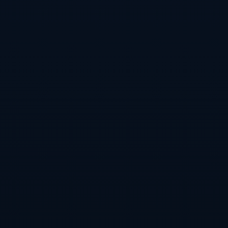
业思维的综合练习。当地通过志愿者服务、交通保障和赛事
宣传，把比赛与日常生活结合在一起，让市民不再把中冠视
为“遥远的职业比赛”，而是发生在身边的体育事件。有的学校
组织学生集体观赛，把足球精神写进课堂;有的商家借助比赛
推出主题活动，带动文旅消费。当十六强齐聚赛区时，玉溪
也在以自己的方式融入中国足球的更大叙事：它既是承办
者，也是受益者，更是这场故事中不可替代的一部分。
中冠平台对青年球员的象征意义
对很多青年球员来说，能够出现在“决战玉溪”的舞台便是成长
路上的重要节点。中冠层级的比赛，要求球员在技术、体
能、战术理解和职业态度上达到一个相对均衡的水准。进入
十六强之后，比赛直播曝光度提高，职业俱乐部的球探、经
纪人会更加密切关注这些比赛。球员每一次传球选择、每一
次无球跑动甚至每一次防守回追，都可能成为决定他未来去