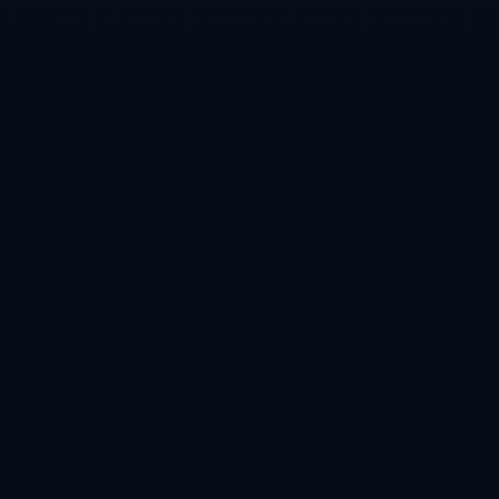
从一届总决赛看基层足球生态
如果把“十六强齐聚赛区 2021中冠总决赛‘决战玉溪’”作为一个
样本，就能看到中国基层足球生态的几个重要特征。一是多
元主体共建：地方政府、企业赞助商、社会俱乐部和青训机