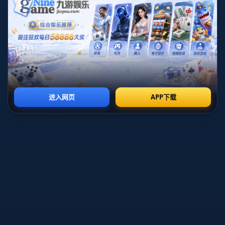
从预赛到分区赛，球队一路突围，最终在总决赛阶段实现“十
六强齐聚赛区”，本身就是一套严密竞技逻辑的结果。联赛通
过分区赛制降低了旅途成本，扩大了参与面，同时在竞技层
面筛选出更有整体实力和稳定性的队伍。进入玉溪赛区的十
六支队伍，不再只是某个区域的强者，而是跨地区比较后的
优胜者。他们在这里面对的，不仅有以往从未交手的对手，
还有不同风格的战术体系与比赛节奏：有的球队擅长高位逼
抢与快速反击，有的偏重控球与脚下配合，还有的倚仗外援
或经验丰富的老将坐镇中场。正是这种风格各异的对撞，让
“决战玉溪”的含金量远远超过一场普通的升降级附加赛，更像