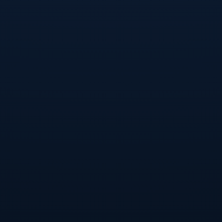
赛的张力。假设有支来自中部城市的球队，其球员多为当地
青训出身与外省淘来的自由球员，俱乐部依靠本地企业赞助
维持运营。赛季初，他们的目标也许只是“打好每一场比赛”，
但在分区赛中连连爆冷，先后击败两支传统劲旅，最终凭借
顽强防守和高效定位球进攻杀入“十六强”。来到玉溪后，这支
球队第一次体验集中封闭赛会制的高强度赛程：训练、分析
视频、预备会与恢复拉伸几乎填满了每日的时间表。面对南
方技术型球队时，他们学会通过紧凑防线限制中路传递；遭
遇擅长长传冲吊的北方劲旅时，又在后卫与门将之间建立更
加清晰的协防沟通机制。在这种持续对抗中，队伍不仅提升
了技战术水平，也在心理上完成了一次“从地方队到准职业队”
的蜕变，而这一切都镌刻在“决战玉溪”的时间轴上。
赛会制与心理博弈的双重考验