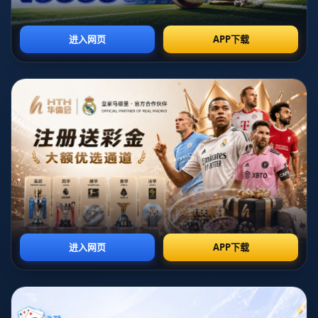
门红就不再只是比分上的领先，而是体现了在对抗节奏 技战
术理解和临场执行力上的全面进步
从比赛过程来看，中国u13选拔队在上半场就确立了主动权