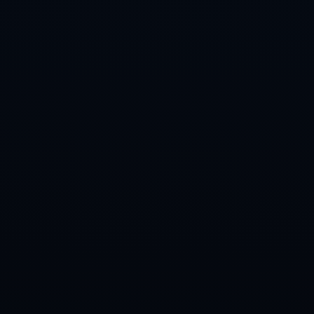
从偶然之喜，转化为可复制的结果 只要相关各方能在这场胜
利之后继续保持耐心与定力，将短期的激动转化为长期的建
设动力 那么今天的四球完胜，就有机会成为未来更多成功故
事的序章
Copyright 2024
bat·365(中文)官方网站-登录入口
All Rights by
beat365