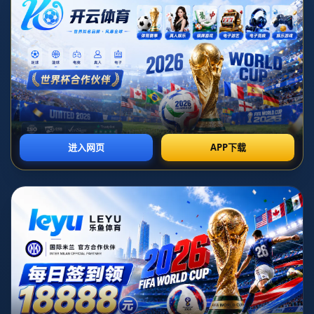
度，深入剖析中国u13选拔队为何能取得如此理想的开局
首先需要澄清的是 在青少年层面的国际比赛中，单场胜负并
不能完全说明实力高低，但对手的含金量却能帮助我们判断
这场“四球完胜”的实际价值 GNK萨格勒布迪那摩所在的克罗
地亚长期以青训闻名，俱乐部注重技术细腻与比赛阅读能力
的培养，其梯队常年活跃在各类欧洲青年赛事中 也正当中国
u13选拔队在热身赛中用四球完胜的方式击败对手时，这场开