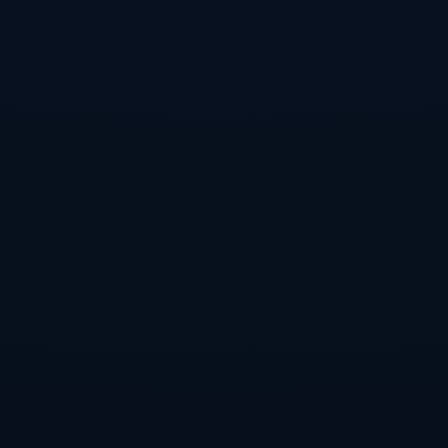
从心理层面分析，“四球完胜GNK萨格勒布迪那摩 中国u13选
拔队热身赛取得开门红”对于一支处于成长关键期的队伍来
说，可能是一个具有转折意义的节点 青少年球员的自信心往
往极其脆弱，又极易被激发 一场对阵欧洲球队的胜利，会在
他们心中埋下一颗种子 —— 原来我们可以和欧洲强队掰手腕
甚至可以赢得漂亮 这种早期的积极经验，对他们未来十年甚
至更长职业道路上的心理建设都极为关键 良好的开局还能帮
助球队在后续集训与比赛中保持更高的训练投入度和执行
力，因为他们已经实实在在感受到了“努力与成果之间的正向
关联”
结合青训大环境来看，这场四球大胜也为中国足球的基础建
设提供了一个可观察的样本 近年来，人们常提到“向欧洲学
习”“加强青训合作”等口号，但很多时候停留在文件和宣讲层
面 而这次与GNK萨格勒布迪那摩的热身赛，则是一次更加具