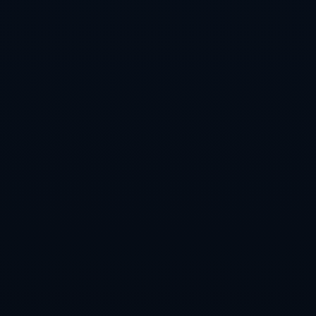
体育新闻的标题，更是许多城市与球迷的共同记忆 而这份记
忆之所以鲜活，很大程度上源于比赛的不确定性和悬念感 也
正是这种特质，让足协杯有机会在中国足球漫长的发展道路
上，留下独属自己的文化坐标