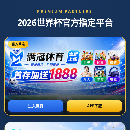
燕京啤酒2021中国足协杯首轮决出16强 4支中超球队
爆冷出局
2026-07-07T18:28:13+08:00
燕京啤酒2021中国足协杯冷门之夜背后
当“燕京啤酒2021中国足协杯首轮决出16强 4支中超球队爆冷
出局”的消息刷屏时，很多球迷才真正意识到这届足协杯远不
只是一次常规的杯赛轮次，它更像是一面镜子，把中国职业
足球在理念、心态、技战术和后备力量等多重层面的问题与
希望都清晰地折射出来 本文尝试在还原这轮杯赛基本脉络的
从冷门现象、赛事机制、俱乐部策略以及球迷文化等角度，
对这场“冷门之夜”进行系统梳理和思考
冷门并非偶然 足协杯的特殊气质