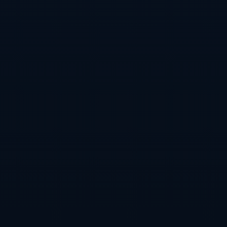
差距 尤其是在单场杯赛中，他们完全有能力通过高度执行力
来弥补个体能力上的不足 对中超俱乐部而言，这些冷门既是
警示，也是契机 一方面，它提醒俱乐部必须重视板凳深度建
设与整体战术体系的统一性 也敦促球队在日常训练中加大对
替补球员和年轻球员的实战化磨合，而不是把他们长期“冻”在
边缘位置
从更宏观的角度看，冷门频出的足协杯其实提升了赛事的观
赏性与关注度 对球迷来说，永远有爆点的比赛更容易激发讨