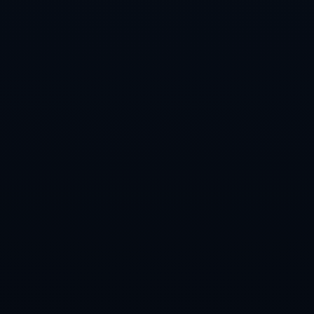
未来展望 从三亚出发走向更广阔的沙足版图
随着2023年沙足巡回赛三亚站的落幕 海风依旧 球门依旧 但
浙江宁波全讯夺冠所带来的影响却远未停止 在赛后访谈与舆
论讨论中 不少声音都提到一个共同观点 那就是希望未来有更
多城市能够加入沙足巡回赛版图 将这一兼具观赏性与参与感
的项目推向更广泛的受众群体 对于浙江宁波全讯来说 这次在
三亚的成功不仅为球队赢得荣誉 也无形中提高了俱乐部品牌
价值 未来他们在引进高水平球员 拓展青训覆盖面 以及加强与
其他城市球队交流方面都将拥有更多机会