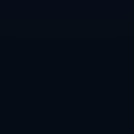
有独特魅力与专业深度的独立项目
从技术风格上看 浙江宁波全讯的成功也向外界传递了一种清
晰信号 未来的中国沙足要想在更高水平的国际舞台上占据一
席之地 必须在技战术创新与体能对抗能力之间找到平衡 既保
留东方球员擅长的细腻脚法与灵活跑位 又在对抗强度和整体
节奏控制上向世界强队看齐 三亚站的冠军只是一个起点 其真
正价值在于 激发更多球队对自我完善的渴望 促进整个联赛竞
争格局的升级