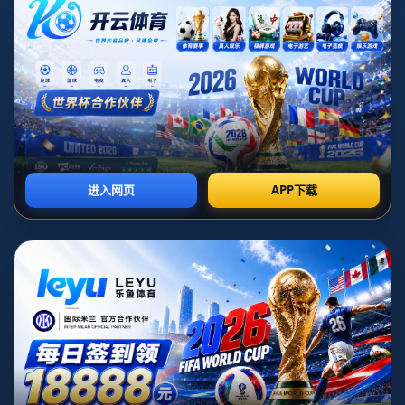
三亚赛场的独特魅力与沙足竞技的双重考验
与传统草地足球相比 沙滩足球在三亚这样高温 高湿 强光照的
环境下进行 比赛难度被成倍放大 松软的沙地让每一次启动与
起跳都极其耗费体力 不规则弹跳更放大了偶然因素 对技术细
腻度与临场反应提出了更高要求 在这种条件下要想实现稳定
发挥 非一朝一夕之功 浙江宁波全讯之所以能够在本次2023年
沙足巡回赛三亚站中脱颖而出 正是得益于他们长期系统训练
的积累 包括适应沙地步伐的专项体能 处理高弹道来球的技术
细节 以及根据风向和光线调整进攻节奏等细微环节 这些看似
不起眼却极富针对性的小细节 在高水平对抗中往往能决定一
场比赛的走向
战术体系的成熟是夺冠关键因素之一
从整个三亚站的赛程回顾 浙江宁波全讯并非仅靠个人能力取
胜 而是以整体战术为支撑构建起一套相对成熟的沙足打法 在