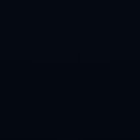
Copyright 2024
bat·365(中文)官方网站-登录入口
All Rights by
beat365