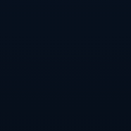
并行的办赛模式 三亚的体育旅游品牌价值也得到显著提升
从更宏观的角度看 沙足巡回赛为中国海滨城市提供了一种新
的发展模板 通过围绕赛事构建的配套活动 包括青少年沙足体
验营 技术交流讲堂 以及沙滩文旅节目的结合 可以在短时间内
聚拢人气 激活当地消费 也为城市塑造鲜明的运动标签 在这样
的模式中 浙江宁波全讯等高水平球队的出现 极大提升了赛事
的观赏性与专业度 使得整个巡回赛在竞技层面站得更稳 在商
业与社会层面更具传播力
对中国沙足发展的启示与浙江宁波全讯的示范效应