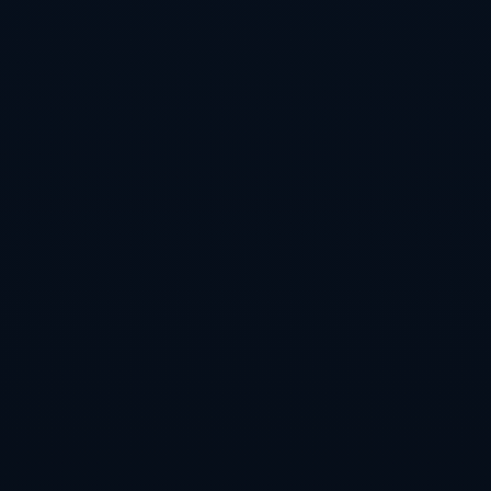
家校社协同构建可持续环境 青少年足球的成长不只发生在球