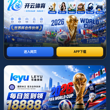
以长期主义重新定义目标 过去谈中国足球青训时常出现两种
极端要么简单地把目标理解为“出成绩”盯着某届全运会或少儿
联赛要么把“出球星”当成唯一标准寄望快速“造星”。《中国足
球协会青少年训练大纲》的突出意义在于重新强调青训的长
期性与系统性——目标不再局限于短期金牌而是围绕“夯实人
口基础提升整体水平完善成长通道”三个层面展开。这种目标
设计一方面强调不同年龄段要有清晰可衡量的阶段性指标如
技战术理解身体素质心理韧性和比赛实践量另一方面又将这
些指标纳入统一框架避免出现“12岁练成人套路”“15岁只为赢
球牺牲发展”的畸形现象。从追逐早熟成绩转向面向未来的能
力培养成了大纲的核心导向。
理念升级从“选苗”到“育人” 新大纲多次强调“以人为本”的青训
理念这与传统“唯身高唯速度唯成绩”的粗放选材形成强烈对
比。被反复提及的身心健康全面发展不再是一句口号而是被