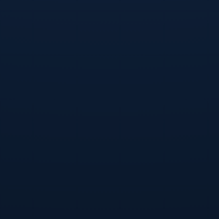
制忽视球员个体技术和认知发展。新大纲在年龄分期上给予
详细指引例如在成长期敏感期不盲目增加力量训练强调柔韧
协调和基础速度在战术课中更多采用情景化教学而不是复杂
板书。一个典型案例是某沿海城市青训中心在试行类似理念
后有意识减少低龄组的长跑与高强度对抗增加趣味技术游戏
和小场赛结果三年间伤病率明显下降退训率降低而孩子们的
传控能力和自信心也在区域比赛中得到体现。大纲通过理念
与实践结合力图从制度层面减少“早成早废”的普遍风险。