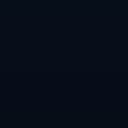
场上也深受家庭学校和社会环境影响。大纲特别提醒要重视
与家长的沟通与教育帮助他们理解科学训练与文化学习并行
不悖而不是陷入“踢球就放弃学业”或“只重成绩不顾健康”的两
难。某些地区在实践中探索“学训一体化”模式例如在校园内设
置专业训练时段与文化课程统筹安排为高水平队员提供灵活
的学业支持。这种模式在大纲理念中得到了肯定因为它充分
体现了“尊重个体发展权利不给孩子贴上单一标签”的价值观。
当家长不再把足球视为风险选择而是看作促进品格体魄与能
力全面发展的路径时青训的社会基础才会真正稳固。
从大纲到现实仍需耐心与执行力 不可否认的是再完善的文件
也无法在短时间内解决所有深层问题例如青训投入结构不均
衡晋升通道不畅以及部分地区场地师资匮乏等。但《青少年
训练大纲》至少在理念上完成了一个重要转向——它在目标
和路径上给出了相对清晰的坐标系让从业者知道哪些做法已