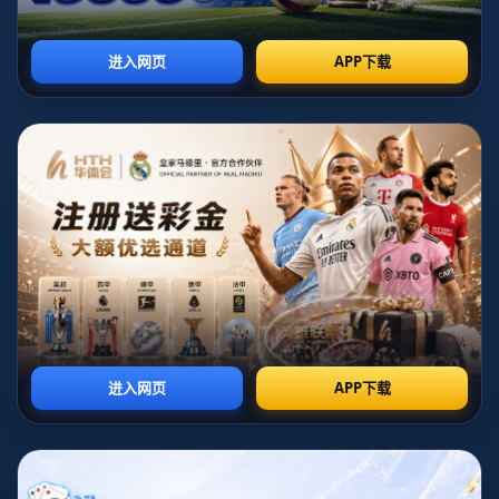
具体分解到日常训练之中包括不同年龄阶段的负荷控制伤病
预防心理辅导以及文化教育衔接。例如在U10之前更重视兴
趣激发与基本动作协调U11到U13强调技术细化与创造力培养
U14之后才逐步增强专项体能和战术纪律。大纲的一个重要
转变在于承认孩子不是缩小版职业球员不能用成人标准去要
求甚至透支他们的身体和心理。通过明确“训练负荷不与短期
成绩直接挂钩”大纲试图打破过去“练得越累越好”“赢球就是一
切”的粗暴逻辑。