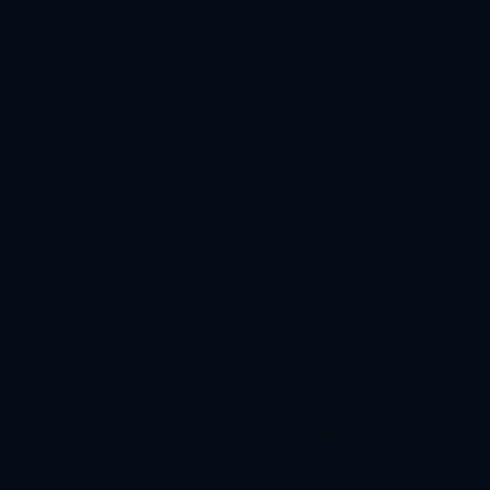
一层意义上 媒体杯成为了职业精神与业余热爱交叉发酵的场
域
面向即将开幕的新一届更多期待与想象
随着2018中国足球协会媒体杯足球赛即将开幕 各支媒体球队
也在做最后的准备 工作日的黄昏或周末的清晨 城市角落里的
灯光球场上 总能看到那些熟悉的身影在训练背身拿球的动作
演练角球站位 甚至尝试一套并不复杂却颇具针对性的压迫体
系 他们很清楚 自己并不会因为这项比赛而一夜成为职业球员
但他们同样明白 这段准备过程会让自己在面对任何一场真正
的职业比赛时 坐在解说席或者编辑台前 能多一分踏实 少一分
空泛
可以预见的是 新一届媒体杯将继续带来层出不穷的故事 有可
能是一家地方台代表队 在不被看好的情况下凭借团队纪律踢
出精彩小组赛 也有可能是一位长期关注女足的女记者 在球场