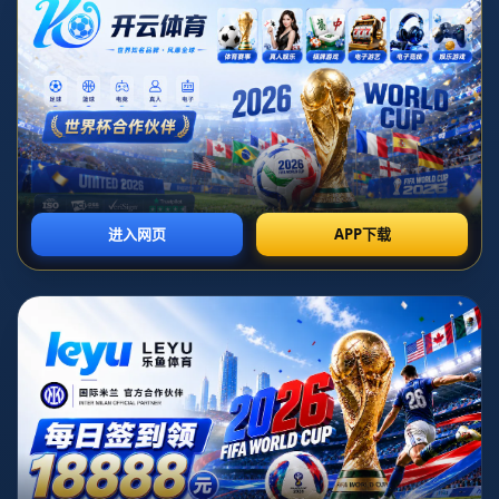
要真正理解2018中国足球协会媒体杯足球赛即将开幕这一主
题 首先要明白 媒体杯和普通的城市业余联赛有着本质不同 参
赛者的身份标签是记者 编辑 解说 评论员 摄影师 以及各类新
媒体运营者 他们平日里用文字 画面 直播链接去讲述别人的故
事 而在这块球场上 他们终于可以亲自书写属于媒体群体的绿
茵故事 正因为如此 这项赛事天然带有一种宣言式的意味 在向
外界传达一个关键信号 媒体并不仅仅是冷静的记录者 同样是
足球文化生态中的亲历者 实践者 甚至是推动者
相比于成绩本身 媒体杯更像是一面镜子 映照出中国足球发展
与媒体传播之间的互动关系 在过去很长一段时间里 足球人和
媒体人往往被摆在对立位置 一方追求竞技 另一方追逐点击 然
而在这样的赛事中 彼此身份被重新打散重组 当平时负责赛后
打分的评论员变成后防中坚 当专门挖掘新闻看点的记者开始