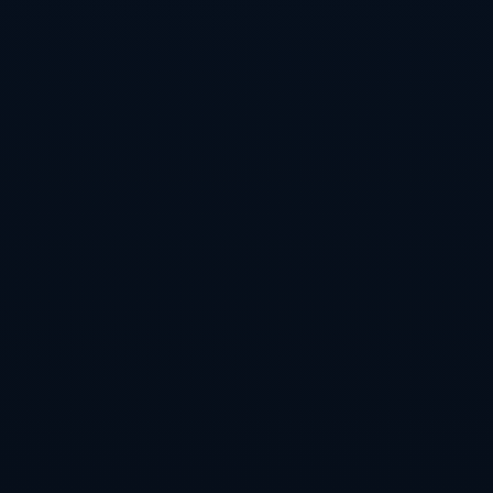
化地提升公众对专业足球数据的接受度和理解度
对中国足球整体生态的隐性助推
从宏观角度看 2018中国足球协会媒体杯足球赛即将开幕不仅
是媒体圈的内部盛事 更与中国足球整体生态息息相关 当越来
越多的媒体人实际参与到系统化训练和比赛中 他们对青训 对
草根联赛 对场地设施管理乃至裁判执法的认识都会更加立体
这种立体认知 一旦通过报道和评论呈现出来 就能在公共讨论
空间里形成更全面的视角
比如 在关注国家队成绩之余 媒体可以借由自身参赛经验 更有
说服力地呼吁改善业余球场灯光质量 提升公共场地预订便利
度 鼓励社区举办更多层级分明的业余联赛 这些看似细碎的议
题 实际上正构筑起足球人口扩容的基础 也为未来的职业球员
输送体系打下更宽广的底座 当报道者对这些细节有了亲身感
受 他们的呼吁就不仅是抽象理念 而是带着泥土气息的具体诉