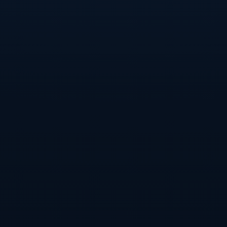
足球是一项集体责任的运动，失误应当转化为下一次成功防
守的动力，而不是个人自责的起点。这种氛围，让球员明白
真正的“精英”，不是不犯错的人，而是能在高压和失误后迅速
调整状态的人。与此团队文化建设也贯穿整个训练营：准
时、守纪、尊重对手、尊重裁判等看似基础的要求，实际上
是未来职业化道路上最核心的行为规范。当球员习惯在日常
训练中自觉约束自己时，比赛中的战术执行力和临场纪律自
然会提升。
科学化管理与数据支撑的运用
与过去一些经验型集训不同，本期训练营在管理和评估上体
现出更浓的科学化倾向。无论是早晨的基础体能监测，还是
训练后的恢复测试，都不仅是例行流程，而是为每名球员建