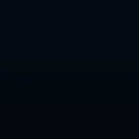
自俱乐部和学校，他们在训练营中习得的理念和习惯，会像
“种子”一样扩散到更大范围的训练环境中。一些球员会把更科
学的热身方式、赛后恢复方法带回原有队伍，一些教练也会
因参与精英训练营而更新自己的训练观念和教学方法。当一
个个局部的变化汇聚起来，就会推动整体青训生态的改变。
这一期训练营的意义不止在于“圆满结束”，更在于它已经在中
国青少年足球的土壤中留下了可持续发芽的基因，为未来更
完善的精英青少年足球培养体系奠定了基础。
Copyright 2024
bat·365(中文)官方网站-登录入口
All Rights by
beat365