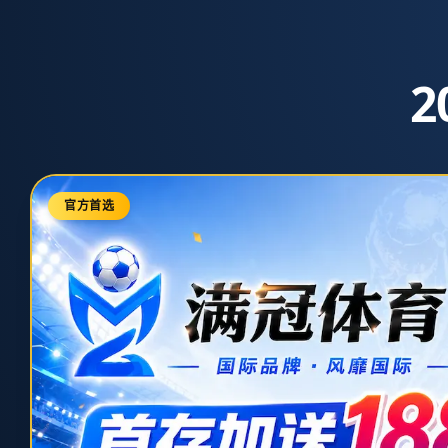
中国U15女足的恐
当一支球队在短短四
四战全胜、场均进球
射出中国女足青训现
如铁”的少年球队，
从54比0看见的 不
54进球、0失球、
U15女足的含金量