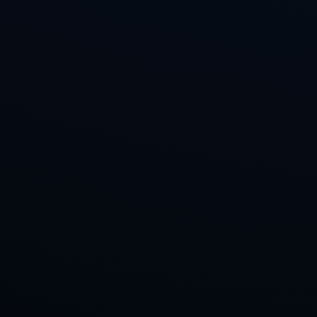
一条通往更高平台的
高水平的对抗，将直
从国际经验来看，很
化环境对女足关注不
在U17、U20乃
前的思考 用一次完
中国U15女足国家队
用最直观的数据证明
善、教练理念与时俱
路径和社会关注度，