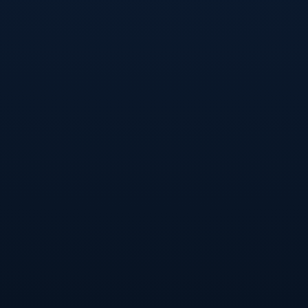
在这片球场上 我们不会轻易低头。”这就是“过招强敌”的含义
—— 不只是在比分上的较量 更是在精神与意志上的博弈。
球迷到场助威的真实意义
当里皮多次公开表示“希望球迷们到场为国足助威”时 他谈的
并不仅仅是主场氛围的好看程度 而是一个更深层次的关系问
题 —— 国家队与球迷之间的信任与共情。在成绩起伏的背景
下 一部分球迷对“为国足加油”产生迟疑甚至抵触 认为投入感
情换来的只是失望。然而 对主教练和球员来说 球场上那一圈
圈看台上真实的身影 那些整整90分钟不间断的呐喊 才是支撑
他们在困难时咬牙坚持下去的重要动力。