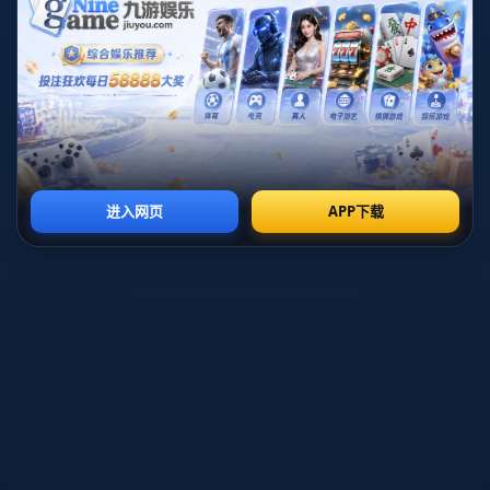
视现在 并不等于妥协 它恰恰是通向改变的前提。当你清楚自
己与强敌之间差在哪里 才能设计出更针对性的战术 比如在防
守区域压缩空间 在进攻中利用对手防线身后的空当。
在亚洲杯预选赛以及世预赛的几个关键节点上 国足往往要面
对像伊朗 韩国 日本这样的传统强队。舆论场中容易出现两种
极端：要么被历史上的差距吓倒 提前认输 要么在情绪上过度
乐观 期待“一战成名”的奇迹。而里皮的“视现在”则是基于大量
数据与观察 —— 对手的体能特点 站位习惯 关键球员的节奏
偏好 结合国足球员的长处短板 制定出更现实的比赛目标。比
如 在部分比赛中，他宁愿牺牲控球率 强调防守强度和快速反
击 而不是盲目追求场面上的“好看”。这种基于现实的选择 有
时会让观众觉得比赛不够华丽 却更有可能拿到对阵强敌时极
其宝贵的分数。
过招强敌的智慧与勇气