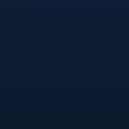
对中国球迷而言 “过招强敌”四个字背后有太多情绪：有期待
有紧张 也有一次次从希望走到失望的无奈。但从里皮的视角
看 高水平对手既是压力 更是检验自身进步的试金石。在对强
队的准备中 他常常强调两点 —— 一是尊重对手 二是不惧对
抗。尊重意味着承认对方战术素养和个人能力上的优势 不惧
则意味着在合理的战术框架下 敢于主动压迫 敢于向前传球 敢
于在关键时刻做出冒险选择。如果球队只是抱着“不输太多”的
心态进入比赛 那么再好的教练也难以改变结局。
以对阵亚洲顶级球队的一场关键赛为例 开局阶段国足明显处
于下风 面对连续高强度压迫后防线有些慌乱 传球失误增多 球
迷看得心惊胆战。但在短暂的暂停调整中 教练组并没有仅仅
要求全队退守 反而通过调整边路站位 提高中场出球质量 逐渐
把局面从被动挨打 拉回到相对均衡。赛后里皮强调的正是：
“我们没有输在气势上 即便对手更强 我们也必须让他们知道