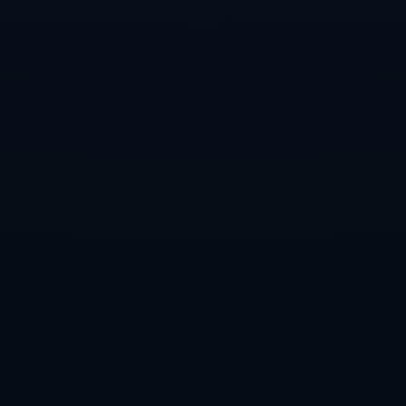
可以调动的资源 —— 包括球迷的情绪能量。当球队与球迷站
在同一条战线时 “过招强敌”便不再只是孤军奋战。
从教练视角看中国足球的“现在”
对于一位世界级教练来说 中国足球的“现在”既充满挑战 也蕴
藏机会。挑战在于现实短板清晰可见：青训系统不够完善 联
赛节奏与强度与顶级联赛仍有差距 球员在高压环境中的决策
质量需要加强。机会则在于庞大的球迷群体迅速增长的关注
度以及对改变的普遍期待。里皮之所以多次强调希望球迷走
进球场 就是相信这种关注和期待可以成为推动改进的动力 而
不是压力的枷锁。
始现在 在教练层面体现为从现有球员中寻找最大可能 通过合
理搭配和针对性训练激发潜能 而不是空想不存在的“完美阵
容”。视现在 则要求整个体系包括管理者 媒体 球迷 坦然接受
现实中的不足 在批评中保持建设性 在失望中不放弃投入。只