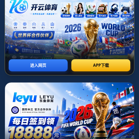
真正能够撬动比赛走势的，往往是那股在此刻被点燃的集体
能量。
专注当下的“始现在”
“始现在”意味着从此刻起下决心 重建信心与秩序，而不是沉
溺于过去的遗憾或功过。在里皮接手中国男足的那段时间，
他面对的是一支战绩起伏 信心低迷的队伍。外界充斥着质疑
和失望，但在训练场上，他反复灌输的是一种面向当下的理
念 —— 无论你昨天踢得多糟糕 今日的训练和比赛都必须重新
归零。只有把注意力完全锁定在当下的对抗中 才可能改变未
来的走向。这一点在面对强敌时尤为关键：强队的气势 往往
会在比赛开始前就对弱队造成心理压制，如果球员总是回想
此前被对手击败的场景 那么比赛还没开哨 心理已经输了一
半。
在里皮的体系中，这种“始现在”的态度不仅体现在技战术安排