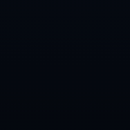
Copyright 2024
bat·365(中文)官方网站-登录入口
All Rights by
beat365