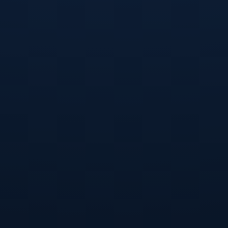
提供“低延迟模式”或“秒开模式”，需要在设置中手动开启，适
合对进球、角球等瞬时事件高度敏感的玩法。
除了主画面，数据与动画直播模块是很多用户容易忽略的“信
息金矿”。当你身处嘈杂环境或网络不稳定无法顺畅观看画面
时，可以切换到动画直播，通过球场示意图、进攻方向、控
球时长、危险进攻次数等数据来判断场上局势。比起解说员
主观的情绪渲染，这些客观数据更有利于冷静分析。例如，
当你发现某队在过去10分钟内完成多次射门但仍未进球，同
时盘口让球幅度略微提升，就可能存在临场反买或减仓的机
会。统计面与盘口联动是世界杯外围平台直播功能最大的优
势所在，合理利用比单纯“凭感觉下注”更可靠。
使用直播功能时，很多平台会在视频周围嵌入实时盘口和赔
率，方便你在观赛过程中进行即时操作。这类设计通常包
含：让球盘、大小球、角球、比分、上下半场等多种玩法的