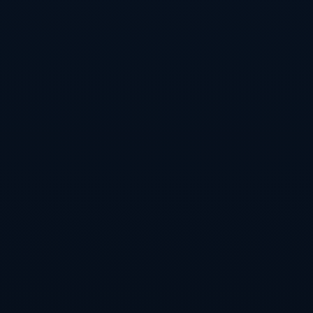
从风险控制角度来看，边看直播边下注既是优势也是陷阱。
优势在于你可以根据实际比赛节奏动态调整策略，比如看到
主力球员受伤、红黄牌增多或战术调整后，及时对手中票据
进行提前结算或对冲。但紧张刺激的直播画面也容易放大情