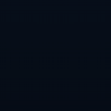
变化与场面数据形成共振。如果你仅凭赛前印象下注，很可
能高位接盘；而通过直播与实时数据的综合判断，更合理的
选择可能是小球或B队受让。这个案例体现了：直播功能不仅
是看球娱乐，更是临场校正预期的工具。
在安全与隐私方面，使用世界杯外围平台直播也需要保持警
惕。不要在公共WiFi环境下登录账号并长时间观看直播，以
防账号数据被窃取。避免在非官方渠道下载所谓“免会员看球
APP”“破解版直播客户端”，这些应用往往会在后台收集你的
设备信息甚至资金账户。正规的外围平台通常会在官网明确
标注APP下载入口，并通过HTTPS加密保证数据传输安全。
你也可以在设置中开启登录提醒、设备管理、资金锁定等功
能，一旦发现异常登录或投注行为，及时修改密码并联系平
台客服处理。
在世界杯这样的全球性大赛期间，合理利用直播与互动功