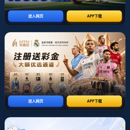
理性的判断。本文从注册准备到进阶使用，带你一步步熟悉
直播界面和常见功能，让你在观赛与投注之间找到更高效的
平衡。
账号与设备基础准备是顺利体验直播的前提。大多数世界杯
外围平台都会要求完成实名验证与基础风控审核之后，才开
放高清或多路直播。建议在比赛开始前至少提前半小时完成
注册、认证与充值测试，避免在激烈对攻阶段才发现账号无
法观看或网络延迟严重。硬件方面，稳定的宽带或4G5G网
络、性能较好的手机或电脑，以及更新到最新版的浏览器或
APP，都是保障直播流畅的关键。如果你经常切换网络环
境，记得优先使用官方客户端，一般在解码和缓存方面会更
稳定。
进入平台后，通常可以在首页或“体育”“足球”等栏目中找到世
界杯赛事专场，其中就包含“直播”“动画直播”“赛事中心”等功