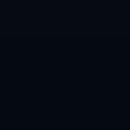
掌握世界杯外围平台直播功能的关键，在于把它视作一个信
息整合与风险控制工具，而不仅是免费的观赛渠道。通过清
晰度和延迟的合理选择、直播画面配合数据模块的综合判
断、实时盘口变化的冷静解读以及账户安全与资金管理的持