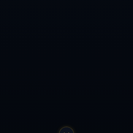
续关注，你可以在享受足球激情的让每一次点击都更有依
据、更符合自己的节奏与承受能力。只有当观赛、分析与投
注形成一个相对理性的闭环，直播功能才能真正发挥它的价
值。
Copyright 2024
bat·365(中文)官方网站-登录入口
All Rights by
beat365