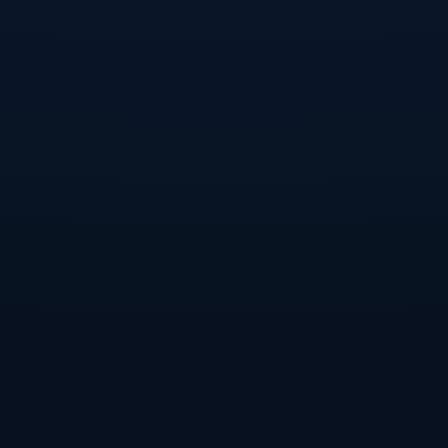
在玩法深度方面，优秀平台会围绕世界杯提供专项栏目，例
如球队晋级路线、最佳射手、分组第一名、特殊纪录等长期
玩法，同时在每场比赛给出细分盘口，让用户可以根据自己
对球队、战术、场地和赛程密度的理解构建不同策略。而一
些滥竽充数的平台，玩法仅停留在简单胜平负，缺乏实时盘
口调整和专业数据支持，对有一定竞猜经验的球迷来说吸引
力有限。
资金安全与出入金效率是衡量世界杯外围竞猜平台的硬指标
很多人选择世界杯外围竞猜的“踩坑点”都出在提款上。在评估
平台时，要重点关注充值渠道是否多样、出金是否稳定、提
款规则是否透明。理想的平台会支持多种常见支付方式，并
在用户中心清晰展示单笔限额、日累计限额以及预计到账时
间。正常的平台不会在用户盈利后随意修改提款条件，更不