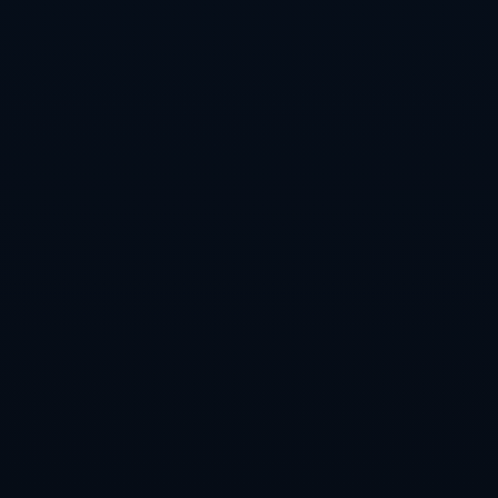
稳定性极其关键。一个值得信赖的世界杯外围竞猜平台，应
当具备服务器响应快、赔率更新流畅、极少无故掉线的特
征，否则在关键时刻卡顿，不仅影响体验，还可能导致不必
要的损失。建议在比赛日高峰时段多使用一段时间，感受页
面加载和盘口调整的速度，看是否存在频繁“维护”或赔率刷新
异常的情况。
数据支持是另外一个评估维度。高水平平台往往会集成球队
近期战绩、交锋历史、伤停信息、战术风格、场地与天气数
据等，并在界面上直观展示。这不仅方便新手快速了解基本
面，也有助于有经验的玩家搭配自己的分析模型。相反，如
果平台只给出简单的球队名称和开球时间，缺乏任何扩展信
息，哪怕表面页面做得再华丽，也不算是世界杯外围竞猜的
理想选择。
客服质量与用户口碑是识别最佳平台的“放大镜”