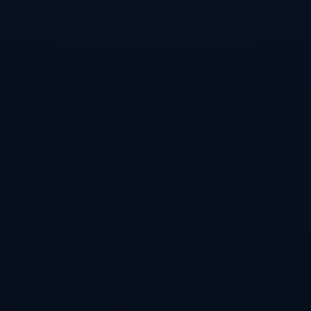
会以“风控审查”“系统故障”为由长期拖延。在选择前，可以通
过以下方式交叉验证：
第一，查看平台是否公开资金安全说明，例如是否采用资金
隔离、是否使用加密技术保护支付信息。第二，搜索玩家评
价，重点留意关于“提款慢”“拒绝提款”“随意封号”的反馈，如
果负面评价集中在资金兑现环节，就要非常谨慎。第三，小
额试水，在注册后先进行较小额度充值和提款测试，通过一
两次完整资金闭环来感受平台的可靠度。
技术稳定性和数据支持决定世界杯滚球盘体验