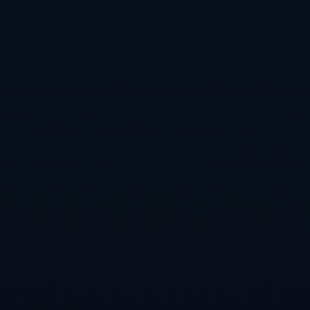
世界杯的许多精彩投注机会来自滚球盘，也就是比赛进行中
动态调整的盘口和赔率。要顺利参与这种玩法，平台的技术