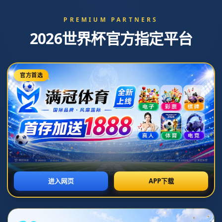
世界杯外围赛：各大洲国足的较量
2026-07-07T18:28:13+08:00
世界杯外围赛各大洲国足的较量与突围之道
当世界杯正赛的聚光灯尚未点亮时，真正的厮杀早已在世界
杯外围赛中展开。无论是拥有豪门云集的欧洲，还是崇尚技
术与激情的南美，亦或在追赶与突破中艰难前行的亚洲、非
洲和中北美球队，所有国足都必须先在各大洲的预选赛中证
明自己，才能获得通往世界杯舞台的门票。也正是在这片看
似“前奏”的战场上，不同足球文化的碰撞、战术理念的更迭、
实力层级的洗牌被充分放大，构成了一幅全球足球生态的动
态画卷。
多洲并进的竞技格局