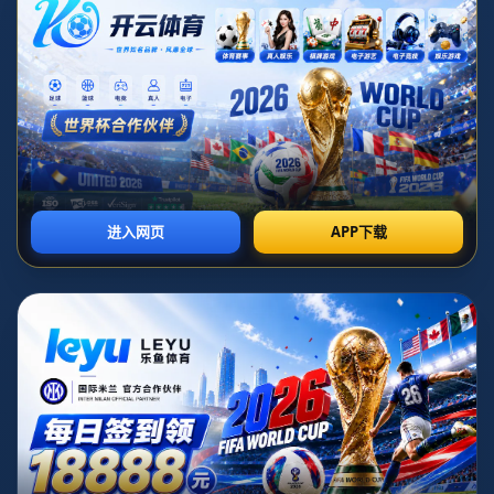
从结构上看，世界杯外围赛本质是按洲际划分的多重资格赛
系统，各大洲足协根据席位和传统实力设定不同的赛制和晋
级路径。欧洲区向来被视为“死亡修罗场”，强队云集、冷门频
出；南美区则采取双循环积分制，十支球队互相厮杀，每一
分都极为昂贵；亚洲区和非洲区更像是长跑和淘汰赛的结
合，弱旅从初始轮次一路爬升，强队稍有疏忽就可能跌落深
渊；中北美及加勒比地区与大洋洲则在席位有限的前提下，
通过多阶段分层对抗争取生存空间。可以说，外围赛不仅是
“谁更强”的较量，更是“谁能在复杂赛制下活下来”的考验。
欧洲区传统豪门与新势力的碰撞