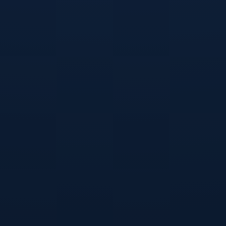
主动权。某些国家队在客场面对东南亚热带气候和嘈杂环境
时，若准备不足，体能与心态极易崩盘，这些细节足以改变
整个小组的出线走势。