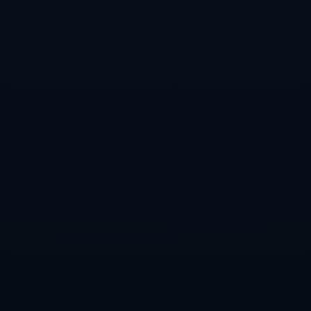
从比分到趋势 数据视角下的世界杯认知升级