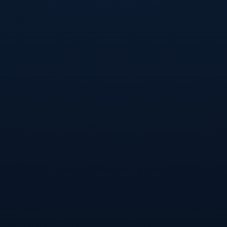
典型范式中，一支传统强队在小组赛面对防守能力有限的对
手 打出了5比0的悬殊比分 如果只看这一场容易得出其进攻无
解的结论 然而进入淘汰赛后 同队的平均进球数明显下降 甚至
在四分之一决赛和半决赛中以1比0连续取胜 这说明 比分表现
具有阶段性 特定比分结构往往与对手类型和赛事阶段高度耦
合 不能简单线性外推。
进攻效率与防守韧性 如何被比分统计量化
单纯看进球数很容易产生误判 一支球队可能总进球不算多 却
能以稳定的小比分胜利一路前进 这背后是极高的防守效率和
对比赛节奏的完美控制。通过统计场均失球率 零封场次 领先
后丢球比例等指标 可以更精细地刻画防守实力。通常而言 能
够在整届世界杯保持场均失球低于1且零封多场的队伍 更容
易走得更远 即便它的场均进球并不突出。相反 一些场均进球