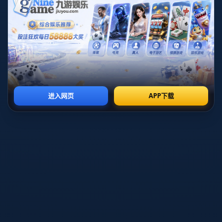
发生在实力差距明显且一方必须大量压上的对决中 进攻端投
入过多就不可避免地牺牲了防守层的稳定性。而淘汰赛则遵
循完全不同的逻辑 一场定生死使得球队的战术预案更为保守
任何一次失误都可能让整个四年周期的准备功亏一篑。统计
显示 在淘汰赛阶段 0比0 1比0 1比1的出现频率显著高于小组
赛，加时和点球大战的比重随之上升。这意味着，淘汰赛中
的比分不仅是实力的体现，更是风险管理和心理承受能力的
结果。
案例分析 从经典对决看比分背后的策略逻辑