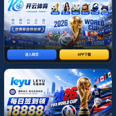
从历届数据回看，最常见的比分往往集中在1比0 1比1 2比1
这样的微弱差距。这是因为在杯赛结构中，单场结果的权重
被最大化，球队对风险的厌恶明显高于联赛环境。一旦进入
淘汰赛阶段，保守策略会进一步强化，很多主帅宁愿用稳固
防守和谨慎推进来控制比赛节奏。通过比分分布可以看到，
极端大比分多集中于小组赛实力悬殊的对决，而到了淘汰赛
阶段，1球差距成为最常见的胜负方式。这表明，在高压力的
世界杯赛场上，球队更倾向于通过结构性防守和有限进攻效
率来锁定结果，而不是追求过度冒险的攻击火力。
进球时间分布透露体能和心态曲线
如果把所有进球按分钟段划分，就会发现一个屡次被验证的
现象 末段进球显著集中。从70分钟以后尤其是伤停补时阶
段，进球概率明显升高。这并非偶然，而是体能消耗 心理承