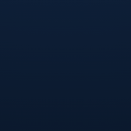
以某届世界杯决赛为例，在外界期待的对攻大战中，双方在
常规时间内却打出极度克制的节奏 上半场射门次数有限，中
场区域的逼抢和控制成为主旋律。比分长期停留在1比1乃至0
比0的情形，并非进攻能力不足，而是双方在顶级舞台下都不
愿率先暴露身后空间。结合多届决赛的比分统计 可以发现 2
比1 1比0是决赛最常见的终局形态之一 这体现出顶尖强队之
间“你很难打穿我 我也不会轻易压上”的微妙平衡。在另一种