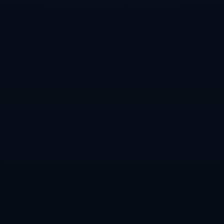
这也是为什么某些球队在纸面实力并非绝对领先的情况下，
依然会被模型预测为更优选择的原因。在进行热门队伍分析
时，不妨加入一些“软性变量”：首发平均年龄是否合理、队内
是否存在核心领袖、教练是否曾执教过大赛等。这些难以量
化的指标，在高压环境下对竞猜结果影响不容忽视。
六 案例分析 从被高估到被低估的两种典型
结合近几届世界杯案例，可以更清晰地理解热门队伍在竞猜
中的“偏差”。一类是典型的被高估热门：预选赛一路高歌猛
进，进球数据亮眼，加上国内媒体宣传，使得大量玩家在小
组赛甚至夺冠竞猜中过度押注。但仔细分析就会发现，其面
对强队的样本有限，防守端的结构松散，一旦遇到节奏更
快、个人能力更强的对手，就可能在短时间连续丢球，导致
“爆冷”出局。另一类是被低估热门，由于阵容更新换代或上一
届成绩不佳，外界对其期待值偏低。然而这类球队往往在战