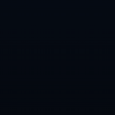
权重，避免只看整体实力而忽略临场变量。通过这样一个循
环迭代的过程，玩家可以逐步将零散的信息整合成可操作的
预测模型，在面对热门队伍相关的胜平负、让球盘、总进球
数等玩法时，做出更有依据的选择。搭配合理的资金管理，
才能在长期中通过世界杯竞猜热门队伍分析真正实现“精准预
测”的目标。
Copyright 2024
bat·365(中文)官方网站-登录入口
All Rights by
beat365