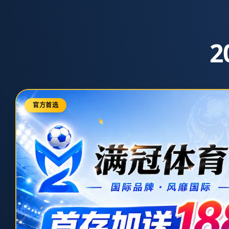
前言 赛场之外的技