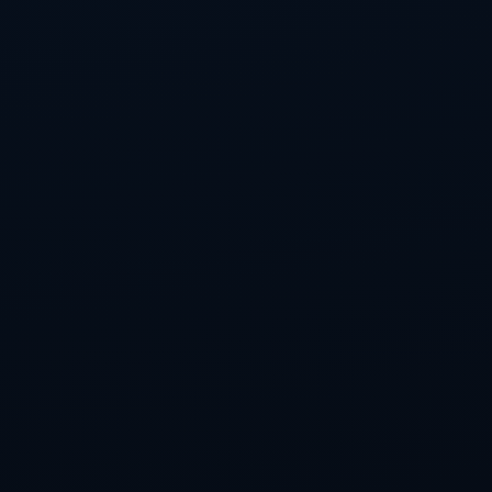
多平台会给出
初盘与即时盘的变化
，这背后反映的是主流机构对信
，且水位不断升高，这可能意味着：市场对热门方信心下降，伤
，可以辅助判断机构是真实调整还是制造“诱盘”。而盘口过热、
绪化跟风。
量巨大，盘口长期强势；B队则在欧洲区以小分晋级，风格务实保
遥遥领先，但如果将数据摊开，会发现其中有六场面对世界排名
们在强队面前创造机会的能力明显下降。B队在过去十场对阵排名
结合
盘路与资金数据
，可以看到临场A队让球从一球降至半一，
效反击下被逼平。这个案例说明，在世界杯投注中，依靠表面火力
考进阶数据、争取还原两队真实实力区间，才是识别“伪热门”
实时获取到射门位置分布、抢断成功率、对抗胜率、压迫触发区域