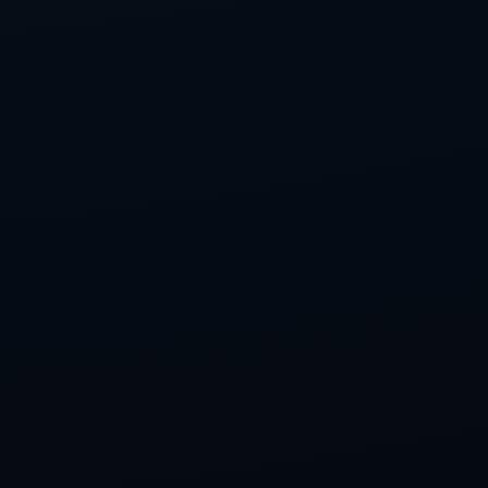
预测更具价值。比如，一支队伍在上半场控球占优但创造机会有
能出现波动、抢断成功率下降，那么此时才是考虑进球相关玩法的
幅度降低，那么即使对手控球提高，也未必能有效威胁球门。将
前信息之中。