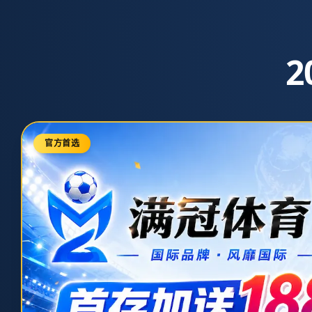
2026世界杯投注赛
每一届世界杯，都是
量历史信息、即时统
架
，远比临场跟风更
选出真正有价值的信
2026世界杯赛制与
2026世界杯最大
得更加重要
。更多的