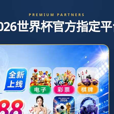
2026世界杯投注赛事综合
2026-07-07T18:28:13+0
事综合数据参考指南
数据和概率的盛宴。随着2026世界杯扩军、赛制变化以及大数据
计和算法模型基础上做出的风险判断。对于希望在世界杯投注中
为关键。本文将以2026世界杯为背景，从基础数据、进阶指标
号。
数据环境变化
变化之一，是参赛队伍扩展到48支、赛程更为密集，这意味着样本
小组赛场次带来更丰富的进球、角球、射门等统计，有利于构建