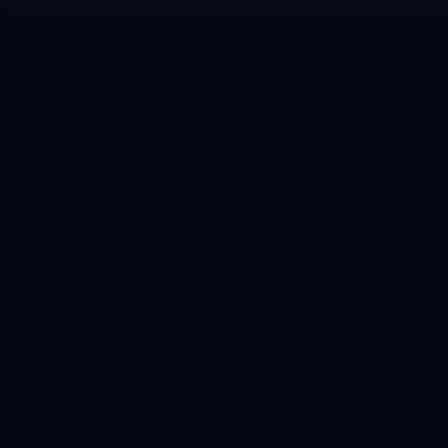
数据多么丰富，世界杯投注仍然是高波动、高不确定性的活动。再
做法，是在建立自己的
数据分析框架
之后，设定清晰的资金管理
口时，应考虑样本稳定性、信息完整度以及个人风险承受能力，
真，还是权重设置有偏，还是单纯短期运气问题。只有在数据参考
，而不仅仅是信息堆砌。