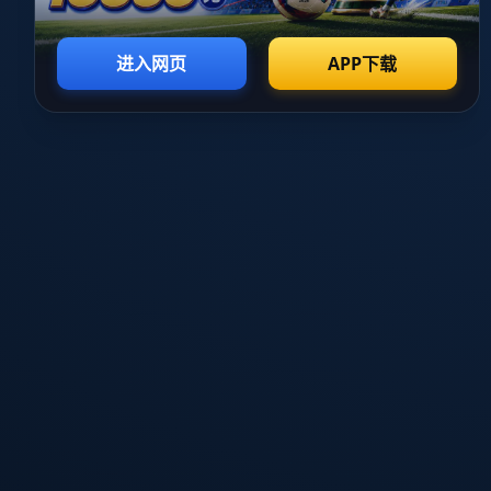
二次过滤。