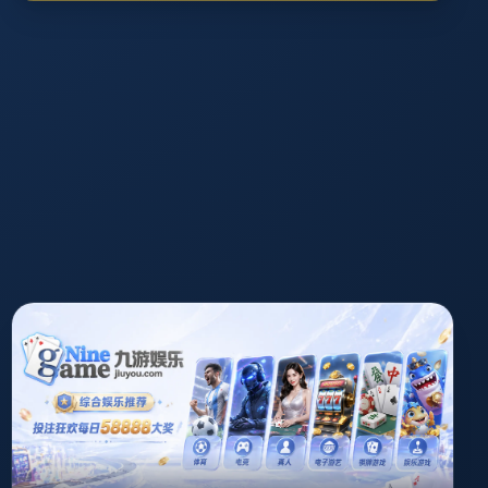
32队时代的经验，而需要特别关注：不同大洲球队在扩军环境下
期比赛战绩、进失球数据、主客场或中立场表现、球员伤停与禁
与对手含金量。对弱旅频繁大胜的球队，其数据在面对防守纪律
、却依旧保持稳定进球效率的球队，往往更具参考价值。在历史
时间跨度、比赛背景和阵容变化
进行筛查，否则就可能被过时信
球
指标，就是综合射门位置、角度、防守压力后，对潜在进球概
，两队在小组赛都拿到六分，但一队场均xG远高于对手且xGA预
汰赛中，前一支球队的走势显然更稳。在2026世界杯投注中，
机会，还是仅仅依靠零星反击和定位球偶发收益。控球率与传球
要再配合进入对方禁区次数、前场三分之一区域触球等数据进行