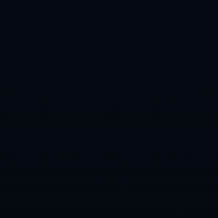
才能让世界杯外围网站开户真正成为增添观赛乐趣的方式，
而不是日后回想起来的负担与遗憾。