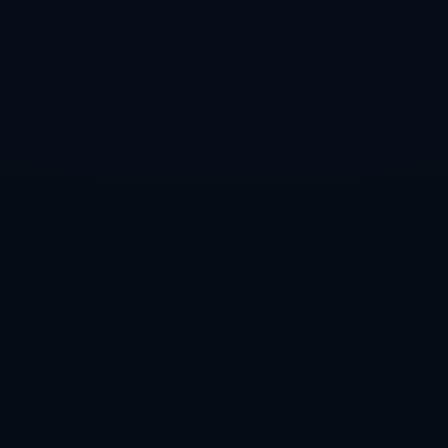
判断平台的服务水平。有经验的玩家还会留意是否有正式的
投诉渠道，如邮件、工单系统或合作监管机构的仲裁机制，
以便在发生争议时有据可依。反之，那些客服长期不在线、
答复含糊甚至只留下一个即时通讯账号的站点，在出现资金
纠纷后，玩家很可能难以获得实质性的帮助。
案例分析从朋友推荐到资金受困的教训
有一位球迷在世界杯开赛前，通过朋友介绍接触到某家看似
“高端”的外围网站。对方宣称平台赔率高、返水多，而且开户
只需手机号即可完成，非常方便。这位球迷在简单注册后，
陆续充值数千元参与竞猜，一开始确实体验到较高的奖金回
报。但当他在某场淘汰赛大额获利准备提现时，却被平台要
求进行“额外认证”，包括上传手持身份证、银行卡照片等，并
被告知需要继续充值达到更高流水才能解锁提现权限。由于
之前并未仔细阅读条款，又缺乏对行业规则的了解，他最终