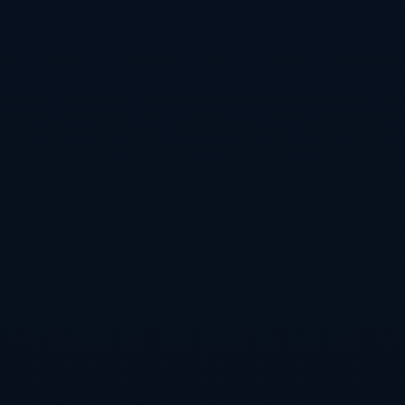
资金管理与止损机制
如果说专业分析提升的是“判断质量”,那么
资金管理
决定的是
你能在世界杯这个周期里走多远。比较稳健的做法是,为整个
世界杯设定一个
总预算
,坚决将其视为娱乐支出,而非投资本
金。在此基础上,每场或每天的投注额控制在总预算的5%到
10%之内,防止单场失误造成致命损失。与此同时,设置明确的
止损线与止盈线
也非常关键:例如累计亏损达到预算的50%,即
暂停投注,转为纯看球;累计盈利达到预算的80%或100%,则抽
取一部分锁定收益。不要试图通过加倍下注弥补亏损,那只是
把自己推向更大的波动。长期来看,能否控制资金节奏,比偶尔
中一次高赔率更决定结果。