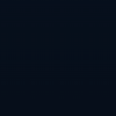
案例分析从“稳胆变冷门”学什么