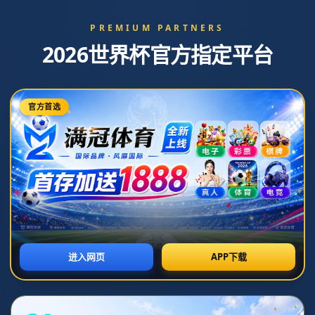
世界杯投注必备知识与建议
2026-07-07T18:28:13+08:00
世界杯投注必备知识与建议