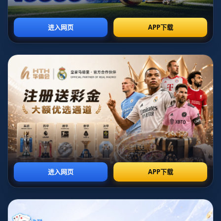
每逢世界杯开赛,不论是老球迷还是“只看国际大赛”的新手,都
会被那种全民狂欢的氛围点燃。很多人一边看球一边尝试世
界杯投注,想在紧张刺激的比赛中再多一点参与感。但如果缺
乏系统的知识与理性规划,原本应该是享受赛事的过程,反而容
易变成冲动输钱、情绪失控的开端。下面从基础概念、实战
分析到心态管理,帮助你构建一套相对完整的
世界杯投注必备
指南
,既提升娱乐体验,也尽量降低不必要的风险。
理解世界杯投注的基本框架
想在世界杯投注中拥有稳定节奏,先要搞清楚自己在做什么。
通俗一点讲,所谓“投注”,就是在
赔率
给出的概率和回报之间做
选择。主流玩法大致可以分为几类:一是
胜平负
,即猜哪支球队
在90分钟常规时间内获胜或打平;二是
让球盘
,博彩公司根据两
队实力给出让球数,强队“让”球,弱队“受让”,用来平衡冷热;三是