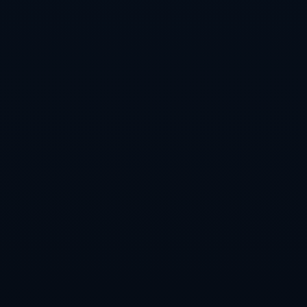
加持下做出冲动选择 小白想从零开始正确学习 就要在心态上
做减法 把世界杯买球当作辅助观赛的调味剂 而不是翻身发财
的工具 不迷信所谓内幕 不相信百分百稳单 更不要因为一次输
赢就否定或极端自信自己的判断 从每一场比赛中复盘你当初
为什么下注 哪些信息判断正确 哪些完全忽略 这种持续的微调
才是从小白慢慢走向成熟玩家的关键路径
从零开始学习世界杯买球 其实不是教你如何赌得更凶 而是让
你在理解赔率 盘口 信息和心态的基础上 做出每一个你自己都
能接受的理性选择 当你学会用清晰的逻辑而不是情绪去面对
一场场比赛时 你就算不上真正的新手了