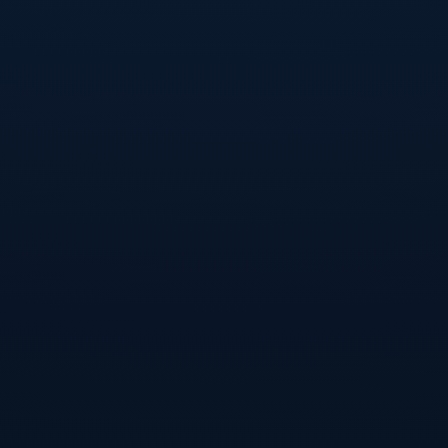
去几届世界杯的小组赛中 有不少热门球队首战翻车 并不是实
力突然下降 而是疲劳 积极性不足 或是对手战术准备更充分
对于新手来说 要养成先看信息再做决定的习惯 赛前可以关注
球队近几场比赛数据 关键球员是否出场 主教练的战术倾向甚
至是天气和场地情况 这些因素都会影响总进球数和胜负结果