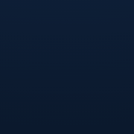
的判断开始练习 因为这更偏向对比赛节奏和风格的理解
核心概念三 胜平负比分和串关的取舍
世界杯买球最直观的玩法是胜平负 也就是猜哪一方赢还是打
平 这个模式简单但赔率往往不算高 比分玩法则更刺激 要精确
猜到具体比分 比如二比一 一比零 一旦猜中 回报通常比较可
观 但命中率也明显更低 新手常见的陷阱就是 被比分玩法的高
回报诱惑 频繁下注结果大多空手而归 串关则是将多场比赛合
并成一个注单 只有全部结果都猜对才能中奖 回报倍数很高 却
也将风险成倍放大 对小白而言 初期不建议频繁玩比分和多场
串关 更适合从单场简单玩法练习自己的判断力
入门第一步 信息比直觉更重要
不少人买球完全凭印象 觉得某队是传统强队 就认定稳赢 却忽
略了球队近期状态 伤病情况 赛程密度和战意变化 例如 在过