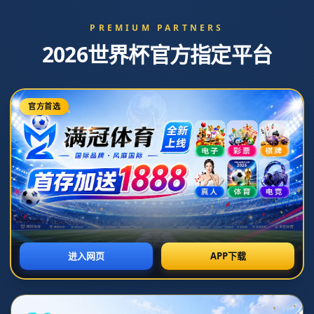
世界杯买球小白入门：教你从零开始学习
2026-07-07T18:28:13+08:00
世界杯买球小白入门教你从零开始学习
当世界杯哨声吹响时 不只是球迷会被点燃 很多从不关心联赛
的人也会被朋友圈的赛果预测和盘口讨论卷入 于是不少新手
开始接触所谓的世界杯买球 却往往一头雾水 不懂盘口 不懂赔
率 甚至连基本规则都没搞明白 就跟着别人下注 结果输得莫名
其妙 如果你也是这种小白 想在不盲目跟风的前提下 理性地了
解世界杯买球的基本知识 那么从现在开始 你可以把这篇文章
当作一份简单的入门地图
从看热闹到看懂球 先搞清楚你在玩什么
很多人第一次接触世界杯买球时 只知道支持哪支球队 却不了