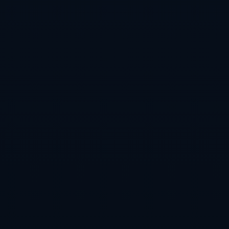
除了赔率本身的数学含义，个人对赛事的理解同样重要。所
谓“价值下注”，并不是简单地寻找高赔率，而是在你对某一结
果的主观判断概率，高于赔率所隐含概率时才出手。比如，
某场比赛中，冷静分析后你认为一支防守反击能力强的球队
至少有40%的机会战胜对手，而市场给出的胜赔为3 2，对应
隐含概率约为31%。如果你的判断足够基于数据和理性，那
么这就是一次具有“价值”的下注机会。