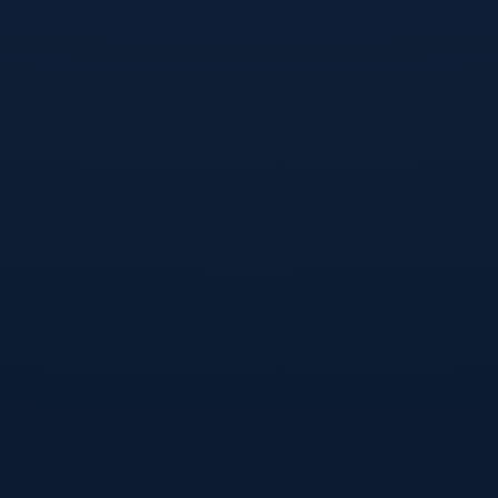
对于世界杯下注来说，静态赔率只是第一层信息，更关键的
是赔率变化。赔率突然下调，很可能意味着重要伤病消息或
内幕资金流入；而缓慢微调，则多与市场普遍看法的渐进改
变有关。理性下注者会结合时间节点分析这些变化：是在比
赛前几天逐步下滑，还是临场前短时间内急剧震荡，这两者
传递的信息完全不同。
例如，某场淘汰赛中，法国初始胜平负赔率为2 1 3 1 3 2。两