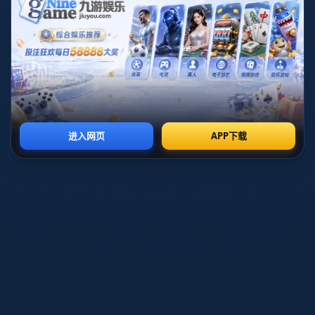
晰度与延迟，对于世界杯这种节奏紧凑、进球瞬间极其重要
的赛事，4K或至少1080P加上低延迟，是硬性指标，否则你
可能一边看直播，一边从社交媒体被“提前剧透”。其三是多视
角与数据支持，很多优质平台会提供战术视角、门前特写、
全景看台等多路信号，并融合实时数据面板，让你既能看热
闹，也能看门道。其四是解说与互动，优质解说能在战术拆
解、历史背景、球员心理等层面帮助你更深理解比赛，而热
闹的弹幕和聊天室则让独自观赛也有“在球场”的社交氛围。多
终端适配同样关键，既能在客厅用大屏看，也能在通勤时用
手机追，才算真正满足世界杯爱好者的生活节奏。
综合型平台 适合大多数球迷的一站式选择
对于希望“打开一个APP就能看完所有比赛”的球迷来说，一些
综合型视频平台往往是清单中的优先选项。这些平台通常拥