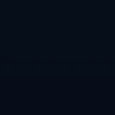
付费与免费策略 如何平衡预算与体验
谈到世界杯直播平台，不可避免地会遇到付费与免费的选
择。有的平台提供完全免费的基础直播，但画质、解说选择
或者多路信号会受到限制;也有平台采用“基础免费 高级付费”
的模式，在世界杯期间推出会员或单场解锁服务。对于预算
有限的用户，可以优先选择在网络环境良好的情况下体验免
费的官方信号，确保基本的清晰度和稳定性;在决赛、半决赛
等关键场次，考虑通过付费平台获得更高画质、更低延迟和
更丰富的机位与解说。一个常见的做法是:综合平台会员加体
育垂直平台免费版的组合，前者负责核心强强对话和大屏高
画质，后者提供补充的战术和数据内容，这种搭配既控制了
成本，又保留了观赛体验的完整度。