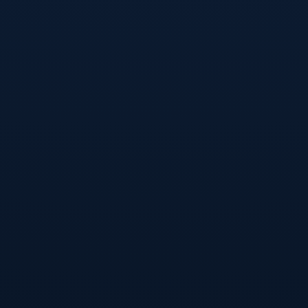
体育垂直平台 为硬核世界杯爱好者而生
如果你属于那种会在比赛结束后还要反复研究控球率、传球
成功率、预期进球等数据的硬核球迷，那么体育垂直平台则
是清单中不可或缺的一类。与综合平台相比，这些平台在世
界杯期间往往会做更深度的内容:例如战术板分析直播、教练
视角复盘、数据分析师对关键球员表现的拆解等。不少平台
会在直播画面侧边嵌入实时数据，进攻危险指数、球员热
区、跑动距离一目了然，真正做到“边看边学”。还有一个容易
被忽略但非常重要的优势，是垂直平台聚集了大量资深球迷