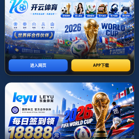
选择世界杯直播平台的核心标准