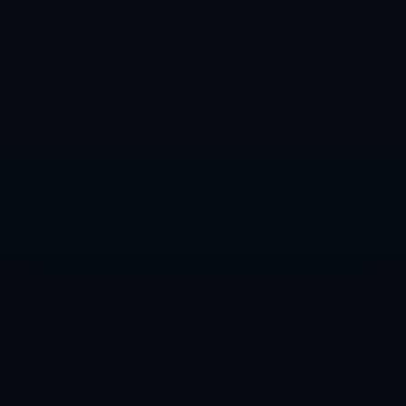
育垂直平台 社交短视频平台 多屏家庭平台中，挑选出三到五
个作为自己的核心组合。在赛事尚未开打之前，提前完成注
册、账号登录、设备调试和网速测试，并试着观看几场友谊
赛或回放，确保在世界杯开幕哨响起时，你的整个直播体系
已经准备就绪。对于真正的世界杯爱好者而言，一份经过思
考和实践验证的直播平台清单，本身就是对这项运动的热爱
与仪式感的延伸，也是你在未来一个月里，跟随每一次欢呼
与叹息的坚实后盾。
Copyright 2024
bat·365(中文)官方网站-登录入口
All Rights by
beat365