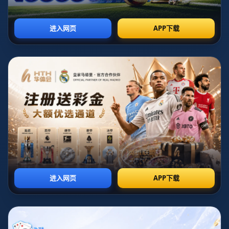
从看球到“参与”比赛 球迷角色发生的改变
传统的世界杯观赛体验 主要集中在战术分析 球星表现 和国家