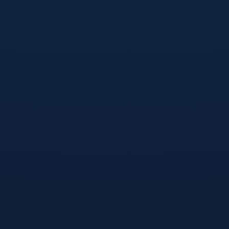
有资深球迷坦言 过去看小组赛只关心传统强队 但在参与竞猜
后 连排名并不靠前的球队比赛也会认真看完 因为任何一场比
赛都可能与自己的判断和收益相关 这种从情感投入到理性分
析的双重参与 让世界杯不再只是一个赛事 而变成了一场全球
规模的互动游戏
数据与情绪交织 竞猜平台如何点燃观赛体验
世界杯竞猜平台之所以让人热血沸腾 很重要的一点在于 它将
冰冷的数据与高涨的情绪巧妙结合 过去球迷聊天时多半以直