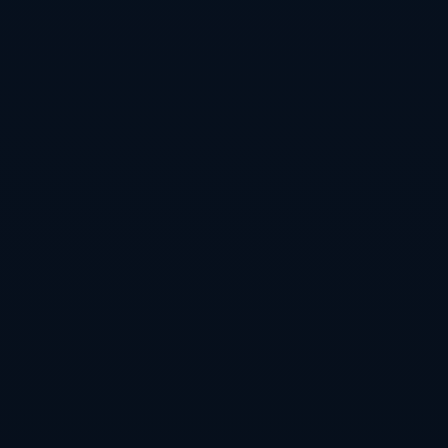
一些平台还引入了实时解说 数据可视化和社交互动功能 用户
一边看球 一边在弹幕里和其他人讨论趋势 分享自己的选择和
理由 这种多人同时在线的氛围 很像把线下酒吧看球的群体情
绪 搬到了线上 赛事的紧张感和群体讨论的热闹感叠加在一起
更容易让人产生“身在赛场边”的错觉 技术的本质 是在缩短球
迷与赛场之间的距离 而这种距离被缩短的时候 情绪自然会被
放大
世界杯竞猜平台对足球文化的推动与反思
从更宏观的角度看 世界杯竞猜平台在一定程度上推动了足球
文化的普及 过去一些对战术并不关心的轻度观众 为了提高自
己的判断准确率 会开始主动了解球队风格 教练思路 甚至青训
体系 这在无形中扩大了足球知识的传播范围 同时 平台的全球
化属性 也让不同国家的球迷有了更多交流的话题 人们可以在
同一场比赛下讨论不同联赛体系 球员成长背景和赛事环境 这