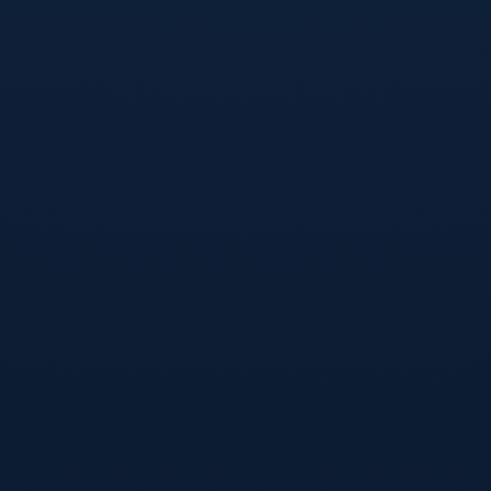
觉为主 比如“这队球员个人能力更强”“那队有黑马气质” 而平台
提供了即时赔率 实时数据 进球概率 指数走势等信息 让“感觉”
有了可以对照和校准的依据 同时 每一次赔率波动 都像是向用
户发出的隐形信号 激发他们重新评估局势
尤其是在比赛进行中 现场的节奏与平台的数字几乎同步 一支
球队突然加强进攻 你看到的不只是场面上的压制 还能看到赔
率的微妙变化 这些变化会刺激大脑分泌更多肾上腺素 球迷不
再只是因为进球而欢呼 也会因为看到某个数据拐点而屏住呼
吸 从心理层面看 平台放大了情绪的起伏 这种高度参与感本身
就是让人上瘾的关键因素
案例分析 一场普通小组赛带来的“全场心跳”
以某届世界杯的一场小组赛为例 两支球队并非传统豪门 但因
为关系到出线形势 吸引了大量参与竞猜的用户 赛前 很多平台