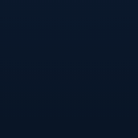
选择了追买主队 这种“将记忆锁定在互动行为上”的现象 说明
平台已经深度重塑了观赛体验
理性与激情 如何在平台上找到平衡点
不可否认 世界杯竞猜平台在点燃热情的同时 也放大了人性中
的冲动一面 当一场比赛的走势与预期相反时 球迷很容易陷入
“越想扳回越容易失控”的心理陷阱 对平台来说 合规运营和用
户教育是必须被强调的底线 很多相对成熟的平台开始主动推
送理性提示 比如设置每日限额 风险提示弹窗 以及历史盈亏统
计等功能 帮助用户更清醒地看待自己的参与行为
对球迷而言 真正健康的参与方式 是把世界杯竞猜平台视作一
种辅助观赛的互动工具 而非主要目的 用小额预算换取更强烈
的观赛代入感 而不是用情绪驱动频繁的高额投入 那些能在平
台上把握节奏的用户 往往有几个共通点 首先是提前设定预算
其次是清楚自己喜欢的联赛和球队类型 不盲目追逐热门比赛