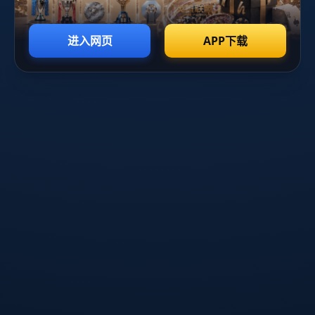
比之下 也有玩家遇到争议时 寻求客服帮助却一直被“模板式回复
提前咨询规则 活动细节 以及限制条件 观察回复是否专业 及时