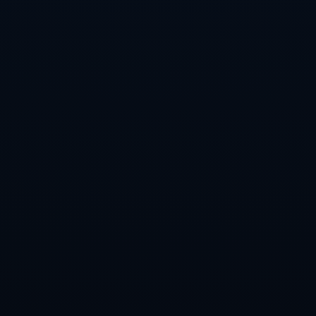
世界杯投注平台 本身就是一场需要策略的“前置对决” 你在安全 
每一次下注的质量 与其在赛果开出后懊悔 不如在开始之前 多花
真正靠近那条通往胜利的道路 而不是在短暂的激情之后 留下一地