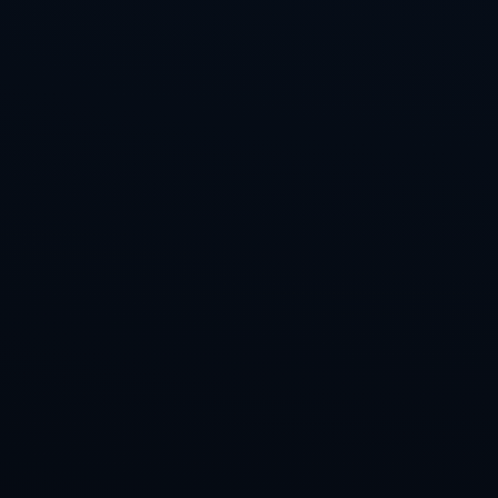
综上来看 选择合适的
断 将直接影响后续
自我克制 才有机会