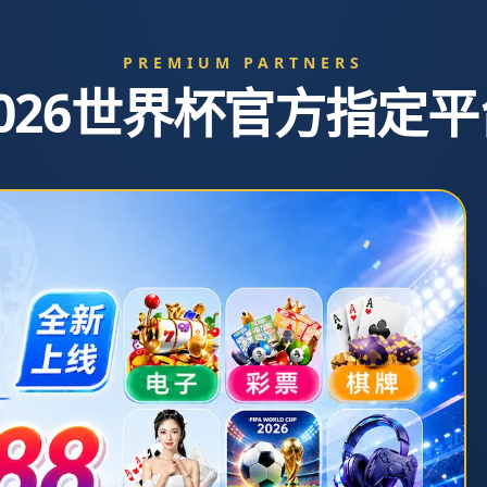
世界杯投注平台选择建议，助你
2026-07-07T18:28:13+0
建议 助你走向胜利之路
类投注平台就像雨后春笋般涌现 对不少球迷和玩家而言 真正的难
口 才有可能在享受赛事激情的同时 尽量提升自己的胜率与整体体
下注 这既关系到资金安全 也关系到你能否长久而理性地参与世
门槛 任何关于世界杯投注平台的选择 都应该从安全性出发 这并
牌照 清晰的条款 以及透明的资金管理机制 例如会在页面底部展
 相反 那些没有任何监管背书 的站点即便给出再吸引人的赔率和
合规”“是否有清晰的隐私政策”“是否能看到具体的公司信息”等