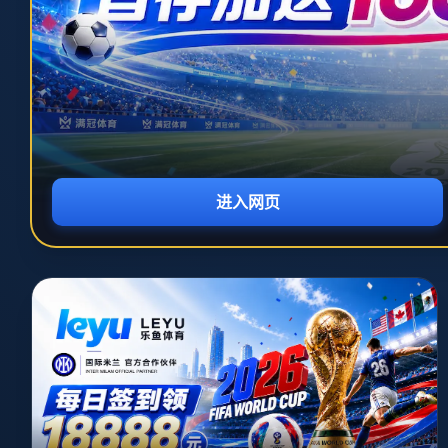
在安全基础上 很多
抢夺用户 会在部分
信息 或不同盘口之
对相同赛事的初盘与
除了赔率本身 玩法
据等细分玩法 对于想
如 假设你判断两队
若某平台仅提供极少
用户体验和技术稳定性
别是在滚球或即时盘
晰 比如赛事列表分类
言 则能节省切换和
在很多真实案例中 
错误 原本以为需要