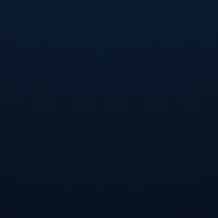
提醒 是真正帮助你走向胜利之路的隐性要素 很多玩家只关注输赢
录统计 盈亏图表 单日或单周限额设置等功能 甚至会弹出理性提
 这些功能并不是限制 而是一种保护 有的平台还会设置可选的“
而恢复理性 这类机制越完善 越说明平台在追求商业利益之外 也