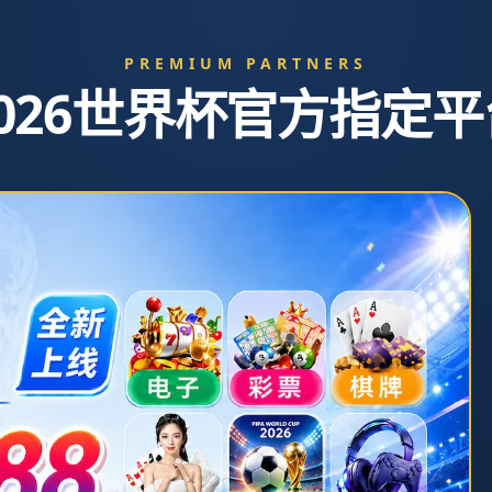
世界杯竞猜平台注册送福
2026-07-07T18:28:13+0
送福利指南解析
迷们除了守在屏幕前为心仪球队呐喊助威，更希望通过世界杯竞猜
即送福利、拉新奖励、连胜加码等活动。如何在不被眼花缭乱的
都关心的问题。本指南将围绕世界杯竞猜平台注册送福利这一主
并不是“稳赚不赔”的标签
”“开户立领”“竞猜体验金”就容易产生一种错觉，仿佛只要注册
手段，其规则往往带有一定门槛，例如需要完成实名认证、绑定