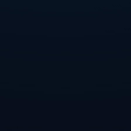
得额外福利 理解这些福利的结构很重要，因为它们往往伴随着
走”，是每个参与者需要掌握的核心技能。
利更重要
的一点，就是活动细则中的关键条款。在注册世界杯竞猜平台、准
送彩金产生的盈利，须达到一定倍数的投注流水才能申请提现 二
不计入福利 三是时间限制 注册后的多少天内必须完成任务，否
细阅读规则，你可以判断这项福利是否适合自己的投注习惯。例
些限制不高、使用范围广的体验金或红包券，更适合新手尝试。
大”到理性止盈
 他在世界杯开赛前看到一则广告，宣称“新用户注册即送世界杯
成三倍流水才可以将盈利部分提现。小林一开始只投入体验金，
盈利先落袋为安。但在平台弹出的“再投一次有机会翻倍”的诱导