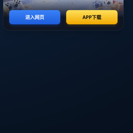
建”甚至“卷钱跑路”的不良平台。要想真正享受平台送出的活动福
础甄别 一是 查询平台是否具备合法牌照及相关资质，是否在
、权威渠道链接进入 三是 观察客服体系、用户评价、平台运作时
“注册送福利”才有现实意义，否则再多的奖励也有可能只是噱
即送体验金 也就是新用户完成注册后即可获得一笔虚拟资金，
，按一定比例赠送额外金额，常见形式如首充100赠50等 其三
包 其四是邀请好友奖励 通过分享邀请码拉新，当好友完成注册