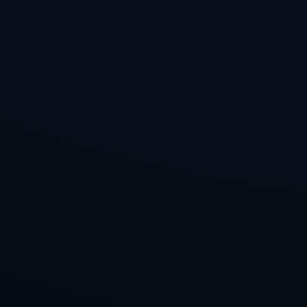
个案例说明，注册送
利当作体验成本，而
关键词巧妙融入 提
在讨论世界杯竞猜平
送钱”“官方认证平
关注安全提示 查看
看起来正规，也建议
大的风险控制框架下
从观赛心态出发 把
世界杯本质上是一场
领取适量福利之后，
加值，而不是生活重
参与记录，做到资讯