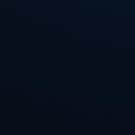
公司简介
或首充时，邀请人获
是被福利反向“牵着
产品中心
读懂规则细则比抢福
不少用户最容易忽略
新闻中心
多平台规定，使用赠
用，超出范围的下注
联系方式
收取手续费 通过仔
并不友好。相反，一
案例分析 从“以小博
以某位球迷小林为例
金。平台要求需要完
则选择部分提现，把