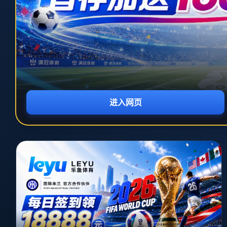
此在接触任何“世界
径。